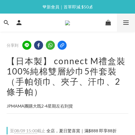
⭐逢星期一malluxe day｜7%購物金回贈
💙新會員｜首單即減 $50💰
⭐逢星期一malluxe day｜7%購物金回贈
分享到
【日本製】 connect M禮盒裝
100%純棉雙層紗巾5件套裝
（手帕領巾、夾子、汗巾、2
條手帕）
JPMAMA團購大既2-4星期左右到貨
至
08/09 15:00
截止
全店，夏日驚喜賞｜滿$888 即享88折