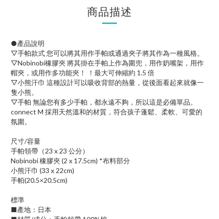
商品描述
●產品說明
▽手帕款式 您可以將其用作手帕或通過夾子將其作為一種風格。
▽Nobinobi橡膠夾 將其掛在手帕上作為圍兜，用作奶嘴架，用作
帽夾，或用作多功能夾！ ！最大可伸縮約 1.5 倍
▽小熊汗巾 這種設計可以吸收背部的熱量，從後面看起來就像一
隻小熊。
▽手帕 無論您有多少手帕，都永遠不夠，所以這是必備單品。
connect M 採用天然溫和的材質，符合孩子蓬鬆、柔軟、可愛的
氛圍。
尺寸/容量
手帕領帶（23 x 23 公分）
Nobinobi 橡膠夾 (2 x 17.5cm) *布料部分
小熊汗巾 (33 x 22cm)
手帕(20.5×20.5cm)
標準
■產地：日本