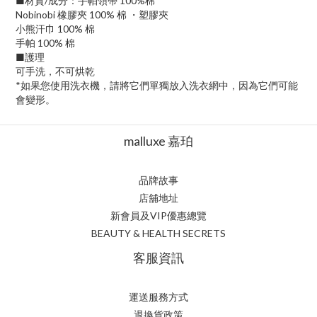
■材質/成分：手帕領帶 100%棉
Nobinobi 橡膠夾 100% 棉 ・塑膠夾
小熊汗巾 100% 棉
手帕 100% 棉
■護理
可手洗，不可烘乾
*如果您使用洗衣機，請將它們單獨放入洗衣網中，因為它們可能
會變形。
malluxe 嘉珀
品牌故事
店舖地址
新會員及VIP優惠總覽
BEAUTY & HEALTH SECRETS
客服資訊
運送服務方式
退換貨政策