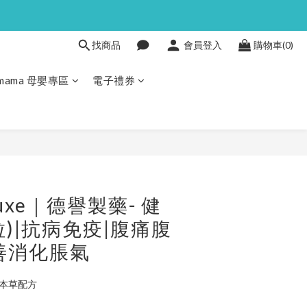
找商品
會員登入
購物車(0)
Pmama 母嬰專區
電子禮券
立即購買
lluxe｜德譽製藥- 健
粒)|抗病免疫|腹痛腹
善消化脹氣
然本草配方