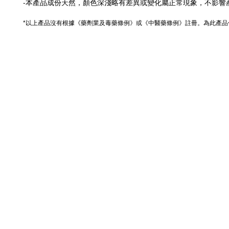
-本產品成份天然，顏色深淺略有差異或變化屬正常現象，不影響
*以上產品沒有根據《藥劑業及毒藥條例》或《中醫藥條例》註冊。為此產