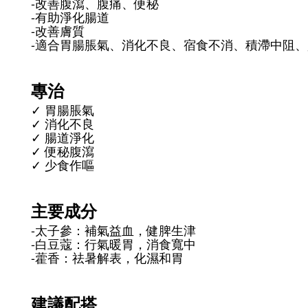
-改善腹瀉、腹痛、便秘
-有助淨化腸道
-改善膚質
-適合胃腸脹氣、消化不良、宿食不消、積滯中阻
專治
✓ 胃腸脹氣
✓ 消化不良
✓ 腸道淨化
✓ 便秘腹瀉
✓ 少食作嘔
主要成分
-太子參：補氣益血，健脾生津
-白豆蔻：行氣暖胃，消食寬中
-藿香：祛暑解表，化濕和胃
建議配搭​