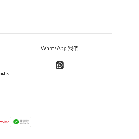
WhatsApp 我們
m.hk