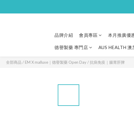
品牌介紹
會員專區
本月推廣優
德譽製藥 專門店
AUS HEALTH 
全部商品
/
EM X malluxe｜德譽製藥 Open Day
/
抗病免疫｜腸胃肝脾