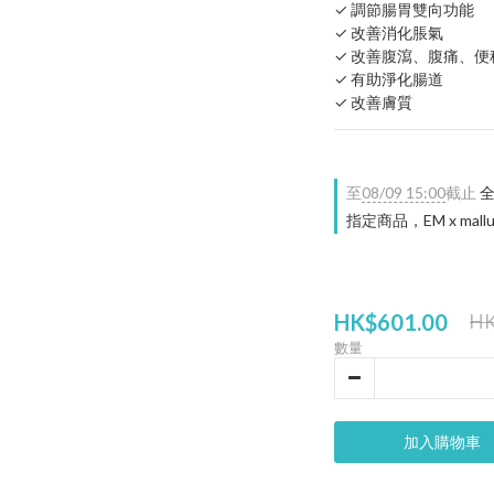
✓ 調節腸胃雙向功能
✓ 改善消化脹氣
✓ 改善腹瀉、腹痛、便
✓ 有助淨化腸道
✓ 改善膚質
至
08/09 15:00
截止
全
指定商品，EM x mallu
HK$601.00
HK
數量
加入購物車