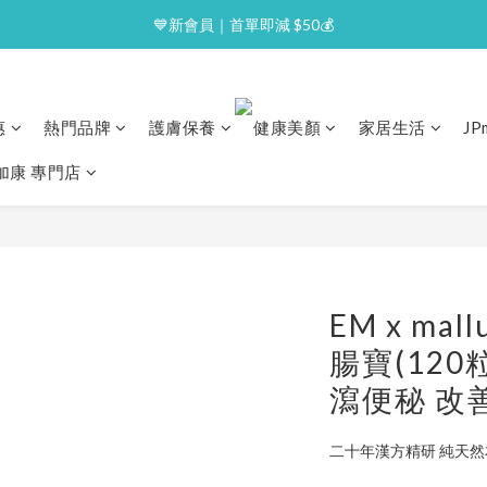
⭐逢星期一malluxe day｜7%購物金回贈
💙新會員｜首單即減 $50💰
⭐逢星期一malluxe day｜7%購物金回贈
惠
熱門品牌
護膚保養
健康美顏
家居生活
J
澳加康 專門店
EM x ma
腸寶(120
瀉便秘 改
二十年漢方精研 純天