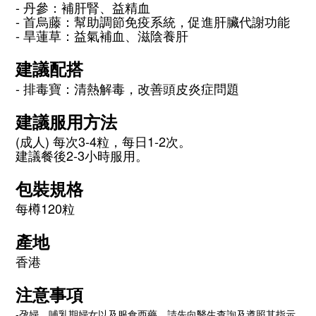
- 丹參：補肝腎、益精血
- 首烏藤：幫助調節免疫系統，促進肝臟代謝功能
- 旱蓮草：益氣補血、滋陰養肝
建議配搭​
- 排毒寶：清熱解毒，改善頭皮炎症問題
建議服用方法
(成人) 每次3-4粒，每日1-2次。
建議餐後2-3小時服用。
包裝規格
每樽120粒
產地
香港
注意事項
-孕婦、哺乳期婦女以及服食西藥，請先向醫生查詢及遵照其指示