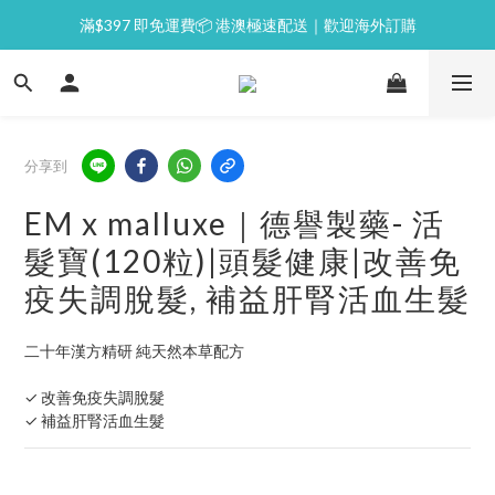
滿$397 即免運費📦 港澳極速配送｜歡迎海外訂購
⭐逢星期一malluxe day｜7%購物金回贈
💙新會員｜首單即減 $50💰
⭐逢星期一malluxe day｜7%購物金回贈
分享到
EM x malluxe｜德譽製藥- 活
髮寶(120粒)|頭髮健康|改善免
疫失調脫髮, 補益肝腎活血生髮
二十年漢方精研 純天然本草配方
✓ 改善免疫失調脫髮
✓ 補益肝腎活血生髮