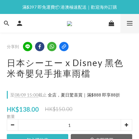
滿$397 即免運費📦 港澳極速配送｜歡迎海外訂購
⭐逢星期一malluxe day｜7%購物金回贈
💙新會員｜首單即減 $50💰
⭐逢星期一malluxe day｜7%購物金回贈
分享到
日本シーエー x Disney 黑色
米奇嬰兒手推車雨檔
至
08/09 15:00
截止
全店，夏日驚喜賞｜滿$888 即享88折
HK$138.00
HK$150.00
數量