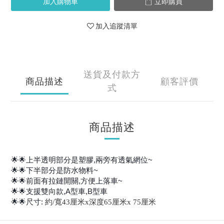
加入購物車
立即購買
加入追蹤清單
送貨及付款方
商品描述
顧客評價
式
商品描述
🌟🌟上半透明部分是塑膠,兩旁有透氣網位~
🌟🌟下半部分是防水物料~
🌟🌟前面有拉鏈開關,方便上落車~
🌟🌟支援雙向款,A型車,B型車
🌟🌟尺寸:
約/寬43厘米x深度65厘米x 75厘米