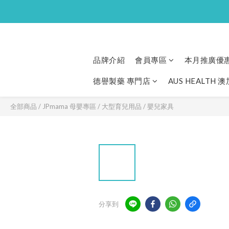
品牌介紹
會員專區
本月推廣優
德譽製藥 專門店
AUS HEALTH 
全部商品
/
JPmama 母嬰專區
/
大型育兒用品
/
嬰兒家具
分享到