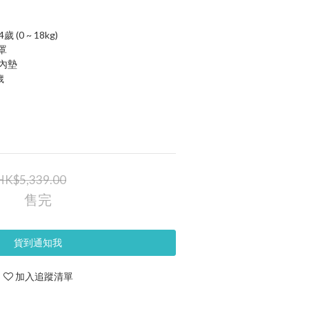
(0 ~ 18kg)
光罩
生內墊
歲
HK$5,339.00
售完
貨到通知我
加入追蹤清單