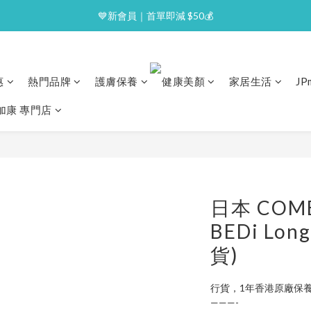
⭐逢星期一malluxe day｜7%購物金回贈
💙新會員｜首單即減 $50💰
⭐逢星期一malluxe day｜7%購物金回贈
惠
熱門品牌
護膚保養
健康美顏
家居生活
J
澳加康 專門店
日本 COMB
BEDi Lo
貨)
行貨，1年香港原廠保
———-