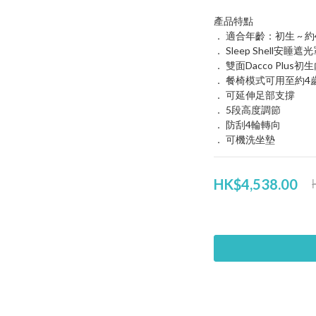
產品特點
． 適合年齡：初生 ~ 約4歲 
． Sleep Shell安睡遮
． 雙面Dacco Plus初
． 餐椅模式可用至約4
． 可延伸足部支撐
． 5段高度調節
． 防刮4輪轉向
． 可機洗坐墊
HK$4,538.00