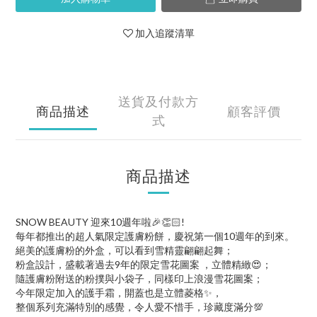
加入追蹤清單
送貨及付款方
商品描述
顧客評價
式
商品描述
SNOW BEAUTY 迎來10週年啦🎉👏🏻!
每年都推出的超人氣限定護膚粉餅，慶祝第一個10週年的到來。
絕美的護膚粉的外盒，可以看到雪精靈翩翩起舞；
粉盒設計，盛載著過去9年的限定雪花圖案 ，立體精緻😍；
隨護膚粉附送的粉撲與小袋子，同樣印上浪漫雪花圖案；
今年限定加入的護手霜，開蓋也是立體菱格✨，
整個系列充滿特別的感覺，令人愛不惜手，珍藏度滿分💯