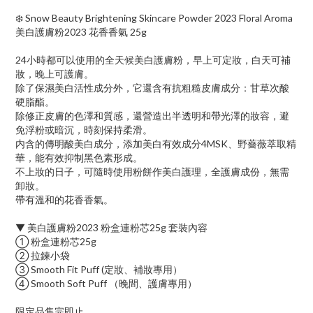
❄️ Snow Beauty Brightening Skincare Powder 2023 Floral Aroma
美白護膚粉2023 花香香氣 25g
24小時都可以使用的全天候美白護膚粉，早上可定妝，白天可補
妝，晚上可護膚。
除了保濕美白活性成分外，它還含有抗粗糙皮膚成分：甘草次酸
硬脂酯。
除修正皮膚的色澤和質感，還營造出半透明和帶光澤的妝容，避
免浮粉或暗沉，時刻保持柔滑。
内含的傳明酸美白成分，添加美白有效成分4MSK、野薔薇萃取精
華，能有效抑制黑色素形成。
不上妝的日子，可隨時使用粉餅作美白護理，全護膚成份，無需
卸妝。
帶有溫和的花香香氣。
▼ 美白護膚粉2023 粉盒連粉芯25g 套裝內容
① 粉盒連粉芯25g
② 拉鍊小袋
③ Smooth Fit Puff (定妝、補妝專用）
④ Smooth Soft Puff （晚間、護膚專用）
限定品售完即止。