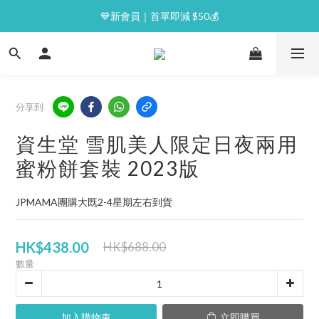
⭐逢星期一malluxe day｜7%購物金回贈
💙新會員｜首單即減 $50💰
⭐逢星期一malluxe day｜7%購物金回贈
分享到
資生堂 雪肌美人限定日夜兩用
蜜粉餅套裝 2023版
JPMAMA團購大既2-4星期左右到貨
HK$438.00
HK$688.00
數量
加入購物車
立即購買