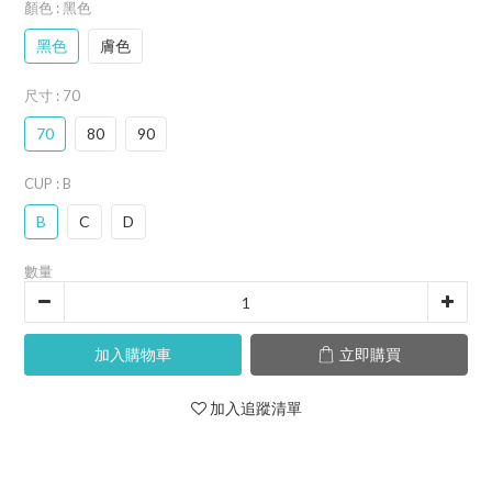
顏色
: 黑色
黑色
膚色
尺寸
: 70
70
80
90
CUP
: B
B
C
D
數量
加入購物車
立即購買
加入追蹤清單