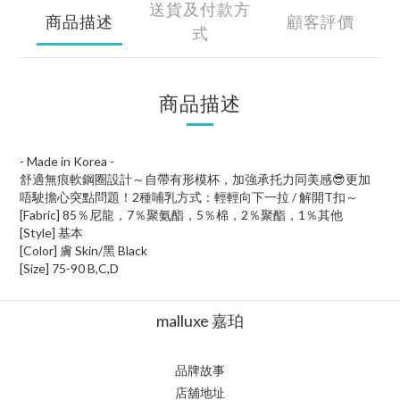
送貨及付款方
商品描述
顧客評價
式
商品描述
- Made in Korea -
舒適無痕軟鋼圈設計～自帶有形模杯，加強承托力同美感😎更加
唔駛擔心突點問題！2種哺乳方式：輕輕向下一拉 / 解開T扣～
[Fabric] 85％尼龍，7％聚氨酯，5％棉，2％聚酯，1％其他
[Style] 基本
[Color] 膚 Skin/黑 Black
[Size] 75-90 B,C,D
malluxe 嘉珀
品牌故事
店舖地址