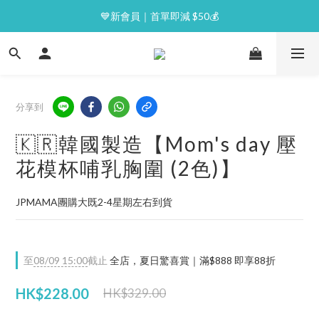
⭐逢星期一malluxe day｜7%購物金回贈
💙新會員｜首單即減 $50💰
⭐逢星期一malluxe day｜7%購物金回贈
分享到
🇰🇷韓國製造【Mom's day 壓
花模杯哺乳胸圍 (2色)】
JPMAMA團購大既2-4星期左右到貨
至
08/09 15:00
截止
全店，夏日驚喜賞｜滿$888 即享88折
HK$228.00
HK$329.00