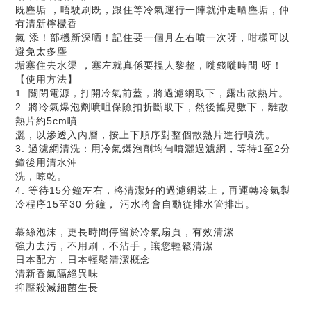
既塵垢 ，唔駛刷既，跟住等冷氣運行一陣就沖走晒塵垢，仲
有清新檸檬香
氣 添！部機新深晒！記住要一個月左右噴一次呀，咁樣可以
避免太多塵
垢塞住去水渠 ，塞左就真係要搵人黎整，嘥錢嘥時間 呀！
【使用方法】
1. 關閉電源，打開冷氣前蓋，將過濾網取下，露出散熱片。
2. 將冷氣爆泡劑噴咀保險扣折斷取下，然後搖晃數下，離散
熱片約5cm噴
灑，以滲透入內層，按上下順序對整個散熱片進行噴洗。
3. 過濾網清洗：用冷氣爆泡劑均勻噴灑過濾網，等待1至2分
鐘後用清水沖
洗，晾乾。
4. 等待15分鐘左右，將清潔好的過濾網裝上，再運轉冷氣製
冷程序15至30 分鐘， 污水將會自動從排水管排出。
慕絲泡沫，更長時間停留於冷氣扇頁，有效清潔
強力去污，不用刷，不沾手，讓您輕鬆清潔
日本配方，日本輕鬆清潔概念
清新香氣隔絕異味
抑壓殺滅細菌生長