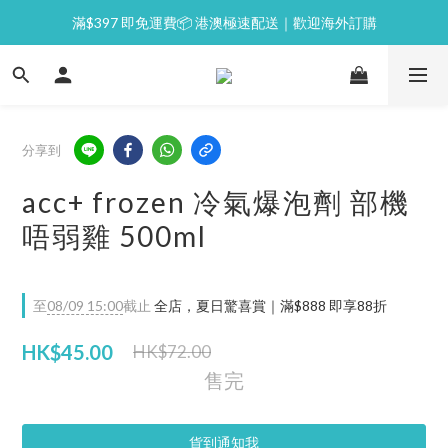
滿$397 即免運費📦 港澳極速配送｜歡迎海外訂購
⭐逢星期一malluxe day｜7%購物金回贈
💙新會員｜首單即減 $50💰
⭐逢星期一malluxe day｜7%購物金回贈
分享到
acc+ frozen 冷氣爆泡劑 部機
唔弱雞 500ml
至
08/09 15:00
截止
全店，夏日驚喜賞｜滿$888 即享88折
HK$45.00
HK$72.00
售完
貨到通知我