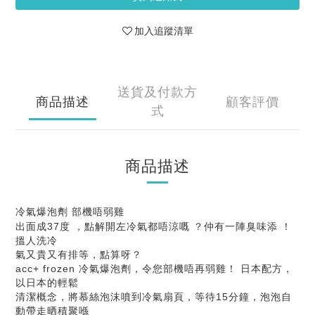
加入追蹤清單
送貨及付款方
商品描述
顧客評價
式
商品描述
冷氣爆泡劑 部機唔弱雞
出面成37度 ，點解開左冷氣都唔涼嘅 ？仲有一陣臭味添 ！
搵人洗冷
氣又貴又有排等，點算呀？
acc+ frozen 冷氣爆泡劑，令您部機唔再弱雞！ 日本配方，
以日本的輕鬆
清潔概念，將慕絲泡沫噴到冷氣扇頁，等待15分鐘，泡泡自
動帶走晒積聚喺