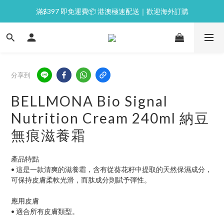
滿$397 即免運費📦 港澳極速配送｜歡迎海外訂購
⭐逢星期一malluxe day｜7%購物金回贈
💙新會員｜首單即減 $50💰
⭐逢星期一malluxe day｜7%購物金回贈
分享到
BELLMONA Bio Signal
Nutrition Cream 240ml 納豆
無痕滋養霜
產品特點
• 這是一款清爽的滋養霜，含有從葵花籽中提取的天然保濕成分，
可保持皮膚柔軟光滑，而肽成分則賦予彈性。
應用皮膚
• 適合所有皮膚類型。