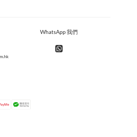
WhatsApp 我們
m.hk