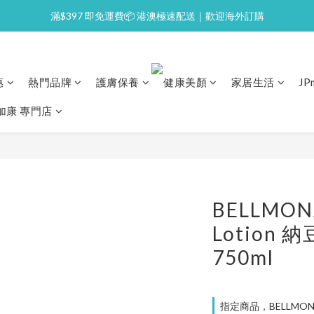
滿$397 即免運費📦 港澳極速配送｜歡迎海外訂購
⭐逢星期一malluxe day｜7%購物金回贈
💙新會員｜首單即減 $50💰
⭐逢星期一malluxe day｜7%購物金回贈
惠
熱門品牌
護膚保養
健康美顏
家居生活
J
澳加康 專門店
BELLMONA 
Lotion
750ml
指定商品，BELLMON