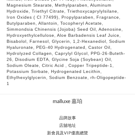
Magnesium Stearate, Methylparaben, Aluminum
Hydroxide, Triethyl Citrate, Triethoxycaprylylsilane,
Iron Oxides ( CI 77499), Propylparaben, Fragrance,
Butylparaben, Allantoin, Tocopheryl Acetate,
Simmondsia Chinensis (Jojoba) Seed Oil, Adenosine,
Hydroxyethylcellulose, Aloe Barbadensis Leaf Juice,
Bisabolol, Farnesol, Glycerin, 1,2-Hexanediol, Sodium
Hyaluronate, PEG-40 Hydrogenated, Castor Oil,
Hydrolyzed Collagen, Caprylyl Glycol, PPG-26-Buteth-
26, Disodium EDTA, Glycine Soja (Soybean) Oil,
Sodium Oleate, Citric Acid , Copper Tripeptide-1,
Potassium Sorbate, Hydrogenated Lecithin,
Ethylhexylglycerin, Sodium Benzoate, rh-Oligopeptide-
1
malluxe 嘉珀
品牌故事
店舖地址
新會員及VIP優惠總覽