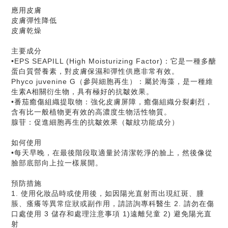
應用皮膚
皮膚彈性降低
皮膚乾燥
主要成分
•EPS SEAPILL (High Moisturizing Factor)：它是一種多醣
蛋白質營養素，對皮膚保濕和彈性供應非常有效。
Phyco juvenine G（參與細胞再生）：屬於海藻，是一種維
生素A相關衍生物，具有極好的抗皺效果。
•番茄癒傷組織提取物：強化皮膚屏障，癒傷組織分裂劇烈，
含有比一般植物更有效的高濃度生物活性物質。
腺苷：促進細胞再生的抗皺效果（皺紋功能成分）
如何使用
•每天早晚，在最後階段取適量於清潔乾淨的臉上，然後像從
臉部底部向上拉一樣展開。
預防措施
1. 使用化妝品時或使用後，如因陽光直射而出現紅斑、腫
脹、瘙癢等異常症狀或副作用，請諮詢專科醫生 2. 請勿在傷
口處使用 3 儲存和處理注意事項 1)遠離兒童 2) 避免陽光直
射