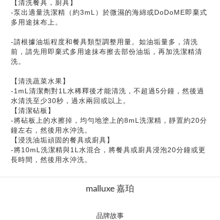
【清洗餐具，廚具】
-泵出適量洗潔精（約3mL）於微濕的海綿或DoDoME即棄式
多用途抹布上。
-請根據油垢程度和餐具類型調整用量。如油垢量多，清洗
前，請先用即棄式多用途抹布擦去部份油垢，再加洗潔精清
洗。
【清洗蔬菜水果】
-1mL清潔劑對1L水稀釋後才能清洗，不超過5分鐘，然後過
水清洗至少30秒，過水兩回或以上。
【清潔砧板】
-將砧板上的水擦掉，均勻地塗上的8mL洗潔精，靜置約20分
鐘左右，然後用水沖洗。
【浸洗油垢頑固的餐具或廚具】
-將10mL洗潔精與1L水混合，將餐具或廚具浸泡20分鐘或更
長時間，然後用水沖洗。
malluxe 嘉珀
品牌故事