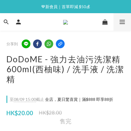
⭐逢星期一malluxe day｜7%購物金回贈
💙新會員｜首單即減 $50💰
⭐逢星期一malluxe day｜7%購物金回贈
分享到
DoDoME - 強力去油污洗潔精
600ml(西柚味) / 洗手液 / 洗潔
精
至
08/09 15:00
截止
全店，夏日驚喜賞｜滿$888 即享88折
HK$20.00
HK$28.00
售完