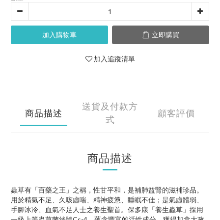
加入購物車
立即購買
加入追蹤清單
送貨及付款方
商品描述
顧客評價
式
商品描述
蟲草有「百藥之王」之稱，性甘平和，是補肺益腎的滋補珍品。
用於精氣不足、久咳虛喘、精神疲憊、睡眠不佳；是氣虛體弱、
手腳冰冷、血氣不足人士之養生聖首。保多康「養生蟲草」採用
一級上等蟲草菌絲體Cs-4，蘊含豐富的活性成分，獲得加拿大政