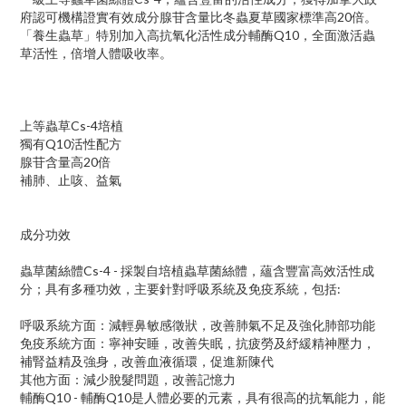
府認可機構證實有效成分腺苷含量比冬蟲夏草國家標準高20倍。
「養生蟲草」特別加入高抗氧化活性成分輔酶Q10，全面激活蟲
草活性，倍增人體吸收率。
上等蟲草Cs-4培植
獨有Q10活性配方
腺苷含量高20倍
補肺、止咳、益氣
成分功效
蟲草菌絲體Cs-4 - 採製自培植蟲草菌絲體，蘊含豐富高效活性成
分；具有多種功效，主要針對呼吸系統及免疫系統，包括:
呼吸系統方面：減輕鼻敏感徵狀，改善肺氣不足及強化肺部功能
免疫系統方面：寧神安睡，改善失眠，抗疲勞及紓緩精神壓力，
補腎益精及強身，改善血液循環，促進新陳代
其他方面：減少脫髮問題，改善記憶力
輔酶Q10 - 輔酶Q10是人體必要的元素，具有很高的抗氧能力，能