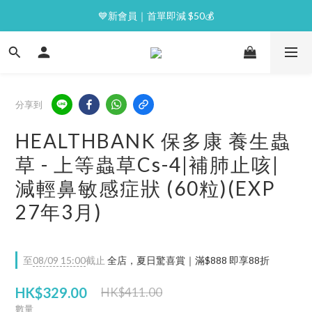
⭐逢星期一malluxe day｜7%購物金回贈
💙新會員｜首單即減 $50💰
⭐逢星期一malluxe day｜7%購物金回贈
分享到
HEALTHBANK 保多康 養生蟲
草 - 上等蟲草Cs-4|補肺止咳|
減輕鼻敏感症狀 (60粒)(EXP
27年3月)
至
08/09 15:00
截止
全店，夏日驚喜賞｜滿$888 即享88折
HK$329.00
HK$411.00
數量