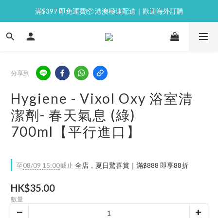
滿$397 即免運費📦 港澳極速配送｜歡迎海外訂購
⭐逢星期一malluxe day｜7%購物金回贈
💙新會員｜首單即減 $50💰
⭐逢星期一malluxe day｜7%購物金回贈
分享到
Hygiene - Vixol Oxy 浴室清
潔劑- 春天氣息 (綠)
700ml【平行進口】
至
08/09 15:00
截止
全店，夏日驚喜賞｜滿$888 即享88折
HK$35.00
數量