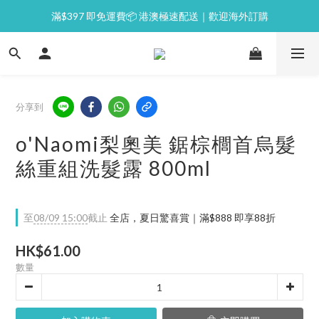
滿$397 即免運費📦 港澳極速配送｜歡迎海外訂購
⭐逢星期一malluxe day｜7%購物金回贈
💙新會員｜首單即減 $50💰
⭐逢星期一malluxe day｜7%購物金回贈
分享到
o'Naomi梨奧美 鋸棕櫚首烏髮
絲重組洗髮露 800ml
至
08/09 15:00
截止
全店，夏日驚喜賞｜滿$888 即享88折
HK$61.00
數量