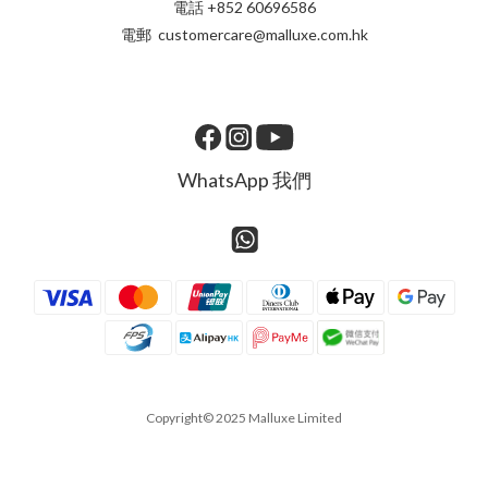
電話 +852 60696586
電郵 customercare@malluxe.com.hk
WhatsApp 我們
Copyright© 2025 Malluxe Limited
立即購買