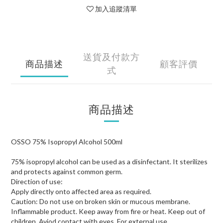
加入追蹤清單
送貨及付款方
商品描述
顧客評價
式
商品描述
OSSO 75% Isopropyl Alcohol 500ml
75% isopropyl alcohol can be used as a disinfectant. It sterilizes
and protects against common germ.
Direction of use:
Apply directly onto affected area as required.
Caution: Do not use on broken skin or mucous membrane.
Inflammable product. Keep away from fire or heat. Keep out of
children. Aviod contact with eyes. For external use.