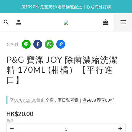
滿$397 即免運費📦 港澳極速配送｜歡迎海外訂購
⭐逢星期一malluxe day｜7%購物金回贈
💙新會員｜首單即減 $50💰
⭐逢星期一malluxe day｜7%購物金回贈
分享到
P&G 寶潔 JOY 除菌濃縮洗潔
精 170ML (柑橘）【平行進
口】
至
08/09 15:00
截止
全店，夏日驚喜賞｜滿$888 即享88折
HK$20.00
數量