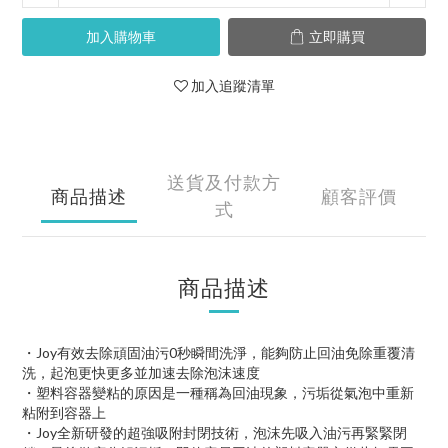
加入購物車
立即購買
加入追蹤清單
送貨及付款方
商品描述
顧客評價
式
商品描述
・Joy有效去除頑固油污0秒瞬間洗淨，能夠防止回油免除重覆清
洗，起泡更快更多並加速去除泡沫速度
・塑料容器變粘的原因是一種稱為回油現象，污垢從氣泡中重新
粘附到容器上
・Joy全新研發的超強吸附封閉技術，泡沫先吸入油污再緊緊閉