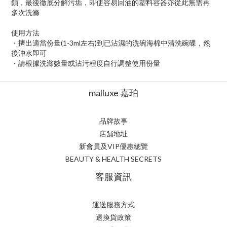
鎖，最後徹底分解污垢，即使容易回油的塑料容器亦從此無需再
多次洗滌
使用方法
・擠出適當份量(1-3ml左右)到已沾濕的洗碗海棉中清洗碗碟，然
後沖水即可
・請根據洗滌數量或沾污程度自行調整使用份量
malluxe 嘉珀
品牌故事
店舖地址
新會員及VIP優惠總覽
BEAUTY & HEALTH SECRETS
客服資訊
運送服務方式
退換貨政策