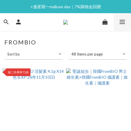
⭐逢星期一malluxe day｜7%購物金回贈
⭐逢星期一malluxe day｜7%購物金回贈
滿$397 即免運費📦 港澳極速配送｜歡迎海外訂購
💙新會員｜首單即減 $50💰
FROMBIO
⭐逢星期一malluxe day｜7%購物金回贈
Sort by
48 Items per page
第二件專享72折