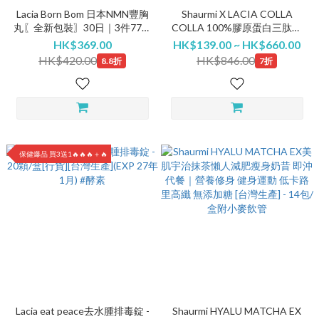
Lacia Born Bom 日本NMN豐胸
Shaurmi X LACIA COLLA
丸〖全新包裝〗30日｜3件77折
COLLA 100%膠原蛋白三肽深
低至$323/@
海魚鱗2000Da小分子無色無嗅
HK$369.00
HK$139.00 ~ HK$660.00
純粉 (10包x5g) [行貨][日本製
HK$420.00
HK$846.00
8.8折
7折
造]
保健爆品 買3送1🔥🔥🔥＋🔥
Lacia eat peace去水腫排毒錠 -
Shaurmi HYALU MATCHA EX