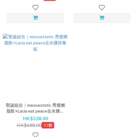
聖誕組合｜mesoestetic 秀瘦燃
脂飲+Lacia eat peace去水腫排
毒錠
HK$528.00
HK$688.00
7.7折