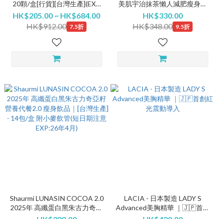
20顆/盒[行貨][台灣生產](EXP
美肌宇治抹茶懶人減肥瘦身奶
27年1月) #酵素
昔 即沖代餐｜營養修身 健身運
HK$205.00 ~ HK$684.00
HK$330.00
動 低卡路里高纖 無添加糖 [台
HK$912.00
HK$348.00
7.5折
9.5折
灣生產] - 14包/盒附小麥飲管
Shaurmi LUNASIN COCOA 2.0
LACIA - 日本製造 LADY S
2025年 高纖蛋白黑朱古力奇亞
Advanced美胸精華 ｜🇯🇵首創
籽營養代餐2.0 瘦身飲品｜[台灣
紅光震動導入