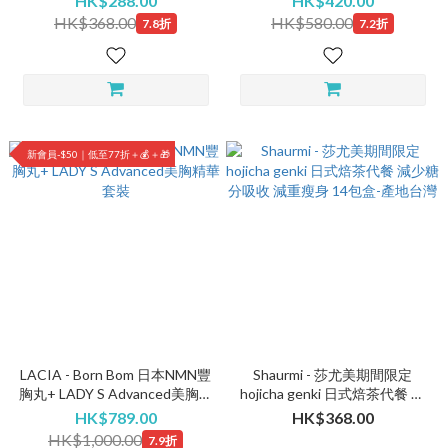
HK$288.00
HK$420.00
生產] - 14包/盒 附小麥飲管(短
HK$368.00
HK$580.00
7.8折
7.2折
日期注意EXP:26年4月)
新會員-$50｜低至77折＋💰＋🎁
LACIA - Born Bom 日本NMN豐
Shaurmi - 莎尤美期間限定
胸丸+ LADY S Advanced美胸精
hojicha genki 日式焙茶代餐 減
華 套裝
少糖分吸收 減重瘦身 14包盒-
HK$789.00
HK$368.00
產地台灣
HK$1,000.00
7.9折