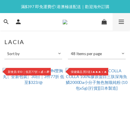
滿$397 即免運費📦 港澳極速配送｜歡迎海外訂購
⭐逢星期一malluxe day｜7%購物金回贈
💙新會員｜首單即減 $50💰
⭐逢星期一malluxe day｜7%購物金回贈
LACIA
Sort by
48 Items per page
新會員-$50｜低至77折＋💰＋🎁
保健爆品 買3送1🔥🔥🔥＋🔥