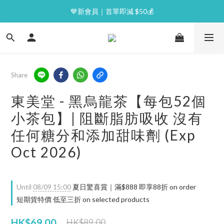
⭐逢星期一malluxe day｜7%購物金回贈
💙新會員｜首單即減 $50💰
⭐逢星期一malluxe day｜7%購物金回贈
Share
東美堂 - 黑烏龍茶【每包52個
小茶包】| 阻斷脂肪吸收 沒有
任何糖分和添加甜味劑 (Exp
Oct 2026)
Until
08/09 15:00
夏日驚喜賞｜滿$888 即享88折 on order
短期貨特價 低至三折 on selected products
HK$69.00
HK$89.00