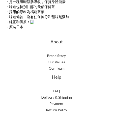
・是一種阻斷脂肪吸收，保持身體健康
・味道也特別甘醇的天然保健茶
・採用的原料為福建茶葉
・味道偏苦，沒有任何糖分和甜味劑添加
・純正和風茶！
・原裝日本
About
Brand Story
Our Values
Our Team
Help
FAQ
Delivery & Shipping
Payment
Return Policy