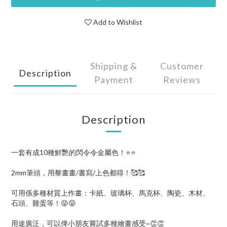
Add to Wishlist
Shipping &
Customer
Description
Payment
Reviews
Description
一套有成10種鮮艷的閃令令金屬色！⭐⭐
2mm筆頭，用黎畫畫/書寫/上色都得！🥰🥰
可用係多種材質上作畫：卡紙、玻璃杯、馬克杯、陶瓷、木材、
石頭、雞蛋等！😝😝
用途廣泛，可以俾小朋友嘗試多種繪畫感受~👏👏