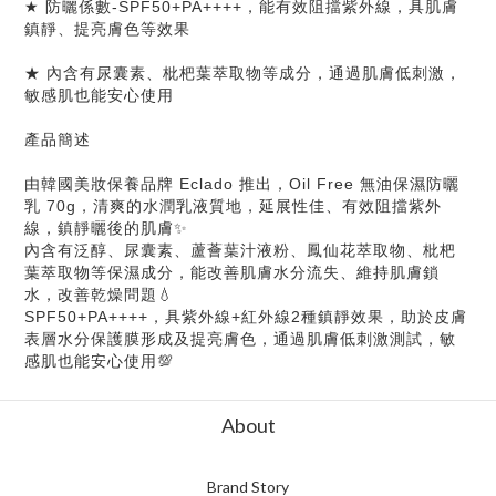
★ 防曬係數-SPF50+PA++++，能有效阻擋紫外線，具肌膚
鎮靜、提亮膚色等效果
★ 內含有尿囊素、枇杷葉萃取物等成分，通過肌膚低刺激，
敏感肌也能安心使用
產品簡述
由韓國美妝保養品牌 Eclado 推出，Oil Free 無油保濕防曬
乳 70g，清爽的水潤乳液質地，延展性佳、有效阻擋紫外
線，鎮靜曬後的肌膚✨
內含有泛醇、尿囊素、蘆薈葉汁液粉、鳳仙花萃取物、枇杷
葉萃取物等保濕成分，能改善肌膚水分流失、維持肌膚鎖
水，改善乾燥問題💧
SPF50+PA++++，具紫外線+紅外線2種鎮靜效果，助於皮膚
表層水分保護膜形成及提亮膚色，通過肌膚低刺激測試，敏
感肌也能安心使用💯
About
Brand Story