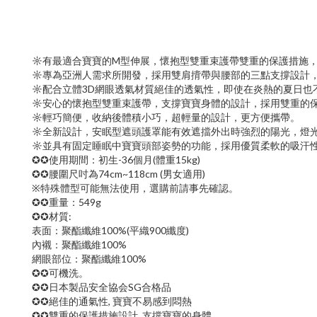
☼有最適合寶寶的M型伸展，懷抱型雙重束護帶雙重的保護措施
☼專為亞洲人需求所開發，採用雙肩揹帶與腰部的三點支撐設計
☼配合立體3D網眼透氣材質絕佳的透氣性，即使在炎熱的夏日也
☼安心的懷抱型雙重束護帶，支撐寶寶身體的設計，採用雙重的
☼輕巧簡便，收納後體積小巧，超輕量的設計，更方便攜帶。
☼全新設計，安眠型遮頭護罩能有效遮擋外出時強烈的陽光，燈
☼並具有固定睡眠中寶寶頭部姿勢的功能，採用優質柔軟的吸汗
✪✪使用期間：初生-36個月(體重15kg)
‍✪✪腰圍尺吋為74cm~118cm (男女適用)
※特殊體型可能無法使用，選購前請事先確認。
‍✪✪重量：549g
‍✪✪材質:
表面：聚酯纖維100%(平織900纖度)
內襯：聚酯纖維100%
網眼部位：聚酯纖維100%
‍✪✪可機洗。
‍✪✪日本製品安全協会SG合格品
✪✪絕佳的通氣性, 寶寶不易感到悶熱
✪✪雙重的保護措施設計, 支撐寶寶的身體