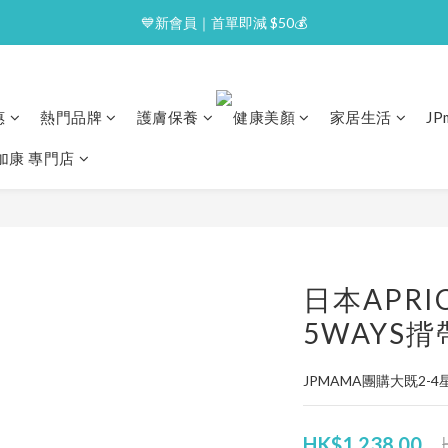
⭐逢星期一malluxe day｜7%購物金回贈
💙新會員｜首單即減 $50💰
⭐逢星期一malluxe day｜7%購物金回贈
惠
熱門品牌
護膚保養
健康美顏
家居生活
J
澳加康 專門店
日本APRICA
5WAYS揹
JPMAMA團購大既2-
HK$1,238.00