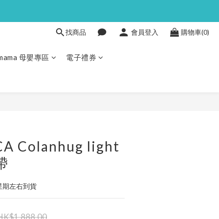
找商品
會員登入
購物車(0)
Pmama 母嬰專區
電子禮券
立即購買
 Colanhug light
帶
4星期左右到貨
HK$1,888.00