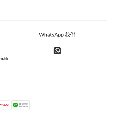
WhatsApp 我們
m.hk