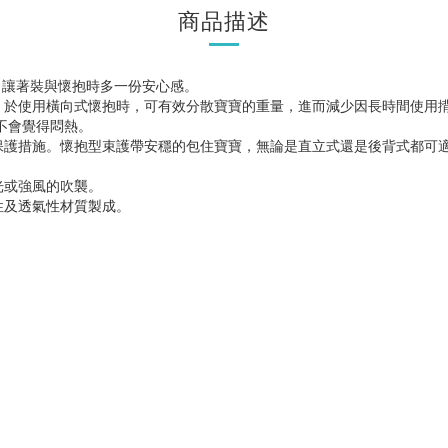
商品描述
，讓著裝與懷抱時多一份安心感。
，於使用橫向式懷抱時，可有效分散寶寶的重量，進而減少因長時間使用
不會覺得悶熱。
保護措施。懷抱型束護帶安穩的包住寶寶，無論是直立式還是後背式都可
光或強風的吹襲。
性及透氣性材質製成。