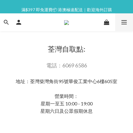
⭐逢星期一malluxe day｜7%購物金回贈
滿$397 即免運費📦 港澳極速配送｜歡迎海外訂購
💙新會員｜首單即減 $50💰
⭐逢星期一malluxe day｜7%購物金回贈
荃灣自取點:
電話：6069 6586
地址：荃灣柴灣角街95號華俊工業中心6樓605室
營業時間：
星期一至五 10:00 - 19:00
星期六日及公眾假期休息