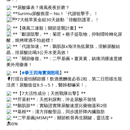
**尿酸爆表？痛風夜夜折磨？
**Surimu尿酸救星─ No.1「代謝狙擊手」！
**7大植萃黃金組30天啟動「排酸防護罩」！
**【痛風三連殺｜關節逆襲計畫】**
**「斷源阻擊」**：菊苣＋梔子提取物，抑制嘌呤轉化尿
酸，燒烤啤酒不怕超標！
**「代謝加速」**：鵝肌肽x海洋魚低聚肽，溶解尿酸結
晶，排尿酸比喝3公升水更高效！
**「關節修復」**：二甲基碸＋薑黃素，鎮痛消腫速度媲
美外用藥膏！
**【
#拳王四海實測怒吼
】**
「打擂台最怕關節腫！飲酒應酬後必吞2粒，第二日照樣生龍
活虎！尿酸值從8.5→5.1，醫師都嚇呆！」
**【7大活性成分｜天然戰隊出擊】**
**芹菜籽**：天然利尿劑，沖走尿酸不留情
**鵝肌肽**：實驗證實降尿酸速度比藥物溫和2倍
**葛根**：漢方排酸聖品，同步護肝降內臟脂肪
**二甲基碸(MSM)**：關節軟骨再生關鍵，靈活度＋
200%