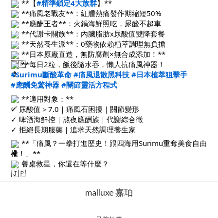
**【
#精準鎖定4大族群
】**
**痛風老戰友**：紅腫熱痛發作期縮短50%
**應酬王者**：火鍋海鮮照吃，尿酸不超車
**代謝卡關族**：內臟脂肪x尿酸值雙降套餐
**天然養生派**：0藥物依賴植萃調理無負擔
**日本原廠直造，無防腐劑×無合成添加！**
**每日2粒，飯後隨水吞，懶人抗痛風神器！
#Surimu斷酸革命
#痛風退散黑科技
#日本植萃狙擊手
#應酬免驚神器
#關節靈活方程式
**適用對象：**
✓ 尿酸值＞7.0｜痛風石困擾｜關節變形
✓ 啤酒海鮮控｜熬夜應酬族｜代謝綜合徵
✓ 拒絕長期服藥｜追求天然調理養生家
**「痛風？一拳打進歷史！跟四海用Surimu重奪美食自由
權！」**
餐桌救星，你還在等什麼？
malluxe 嘉珀