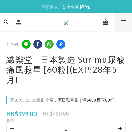
⭐逢星期一malluxe day｜7%購物金回贈
💙新會員｜首單即減 $50💰
⭐逢星期一malluxe day｜7%購物金回贈
分享到
纖樂堂 - 日本製造 Surimu尿酸
痛風救星 [60粒](EXP:28年5
月)
至
08/09 15:00
截止
全店，夏日驚喜賞｜滿$888 即享88折
HK$399.00
HK$480.00
數量