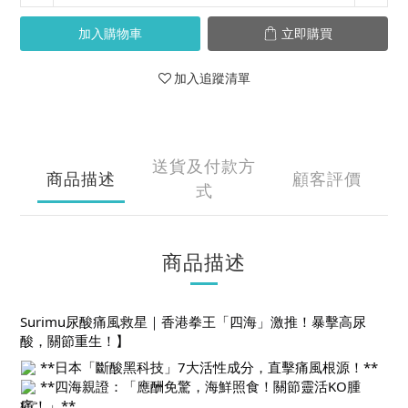
加入購物車
立即購買
加入追蹤清單
送貨及付款方
商品描述
顧客評價
式
商品描述
Surimu尿酸痛風救星｜香港拳王「四海」激推！暴擊高尿
酸，關節重生！】
**日本「斷酸黑科技」7大活性成分，直擊痛風根源！**
**四海親證：「應酬免驚，海鮮照食！關節靈活KO腫
痛！」**