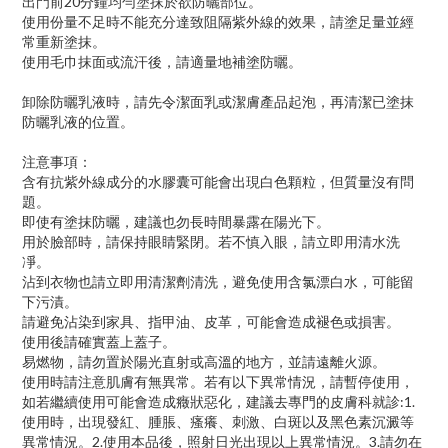
出門前20分鐘均勻塗抹於欲防曬部位。
使用份量不足時不能充分達致阻隔紫外線的效果，請塗足量並經
常重新塗抹。
使用毛巾抹面或流汗後，請適量地補塗防曬。
卸除防曬乳液時，請先令潔面乳或潔膚產品起泡，再清潔已塗抹
防曬乳液的位置。
注意事項：
含有抗紫外線成分的水膠囊可能會出現白色顆粒，但質量沒有問
題。
即使有塗抹防曬，建議也勿長時間暴露在陽光下。
用於臉部時，請保持眼睛緊閉。若不慎入眼，請立即用清水洗
凈。
沾到衣物也請立即用清潔劑清洗，避免使用含氯漂白水，可能留
下污漬。
請避免沾染到家具、指甲油、皮革，可能會造成褪色或損害。
使用後請確實蓋上蓋子。
易燃物，請勿置於陽光直射或高溫的地方，並請遠離火源。
使用時請注意肌膚有無異常。若有以下異常情況，請暫停使用，
如若繼續使用可能會造成癥狀惡化，建議去專門的皮膚科就診:1.
使用時，出現發紅、腫脹、瘙癢、刺激、白斑以及黑色素沉澱等
異常情況。2.使用本品後，照射日光出現以上異常情況。3.請勿在