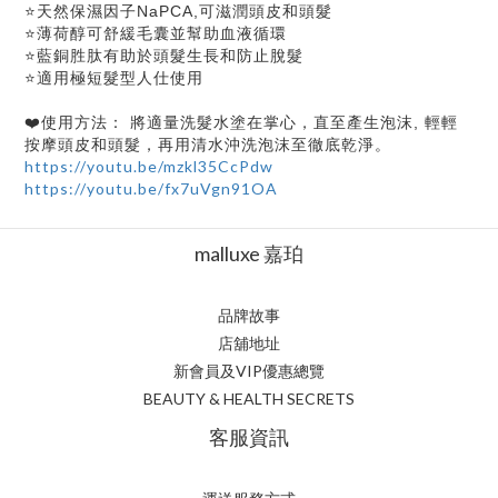
⭐天然保濕因子NaPCA,可滋潤頭皮和頭髮
⭐薄荷醇可舒緩毛囊並幫助血液循環
⭐藍銅胜肽有助於頭髮生長和防止脫髮
⭐適用極短髮型人仕使用
❤️使用方法： 將適量洗髮水塗在掌心，直至產生泡沫, 輕輕
按摩頭皮和頭髮，再用清水沖洗泡沫至徹底乾淨。
https://youtu.be/mzkl35CcPdw
https://youtu.be/fx7uVgn91OA
malluxe 嘉珀
品牌故事
店舖地址
新會員及VIP優惠總覽
BEAUTY & HEALTH SECRETS
客服資訊