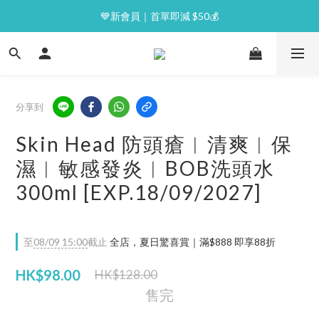
⭐逢星期一malluxe day｜7%購物金回贈
💙新會員｜首單即減 $50💰
⭐逢星期一malluxe day｜7%購物金回贈
分享到
Skin Head 防頭瘡︱清爽︱保
濕︱敏感發炎︱BOB洗頭水
300ml [EXP.18/09/2027]
至
08/09 15:00
截止
全店，夏日驚喜賞｜滿$888 即享88折
HK$98.00
HK$128.00
售完