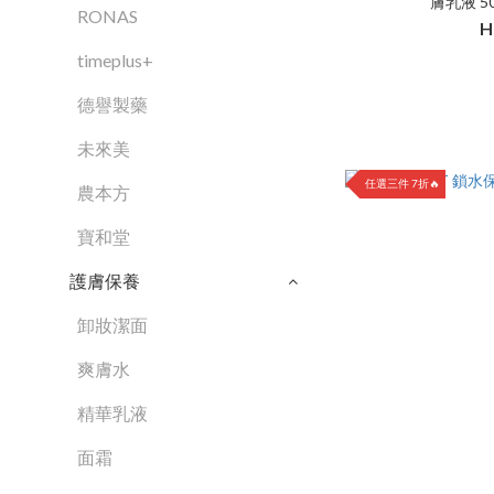
膚乳液 50
RONAS
H
timeplus+
德譽製藥
未來美
任選三件 7折🔥
農本方
寶和堂
護膚保養
卸妝潔面
爽膚水
精華乳液
面霜