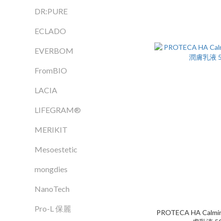
DR:PURE
ECLADO
EVERBOM
FromBIO
LACIA
LIFEGRAM®
MERIKIT
Mesoestetic
mongdies
NanoTech
Pro-L 保麗
PROTECA HA Calmi