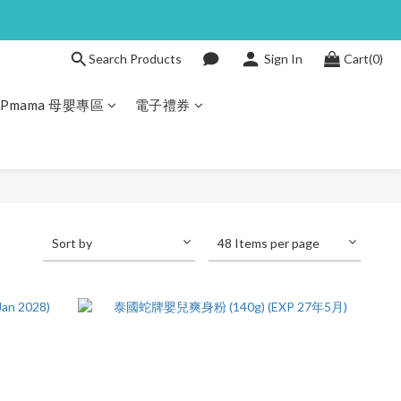
Search Products
Sign In
Cart(0)
JPmama 母嬰專區
電子禮券
Sort by
48 Items per page