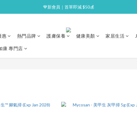
⭐逢星期一malluxe day｜7%購物金回贈
💙新會員｜首單即減 $50💰
⭐逢星期一malluxe day｜7%購物金回贈
優惠
熱門品牌
護膚保養
健康美顏
家居生活
澳加康 專門店