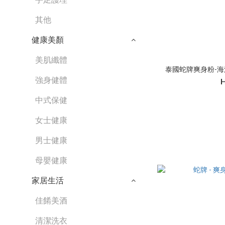
其他
健康美顏
美肌纖體
泰國蛇牌爽身粉-海洋清新
強身健體
中式保健
女士健康
男士健康
母嬰健康
家居生活
佳餚美酒
清潔洗衣