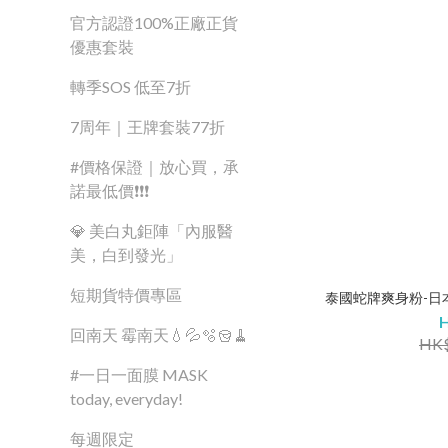
官方認證100%正廠正貨
優惠套裝
轉季SOS 低至7折
7周年｜王牌套裝77折
#價格保證｜放心買，承
諾最低價❗❗❗
💎 美白丸鉅陣「內服醫
美，白到發光」
短期貨特價專區
泰國蛇牌爽身粉-日本櫻花 
回南天 霉南天💧💦🫧🪣🧹
HK$
#一日一面膜 MASK
today, everyday!
每週限定