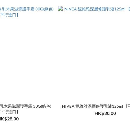
 乳木果滋潤護手霜 30G(綠色)
NIVEA 妮維雅深層修護乳液125ml 
平行進口】
HK$30.00
HK$28.00