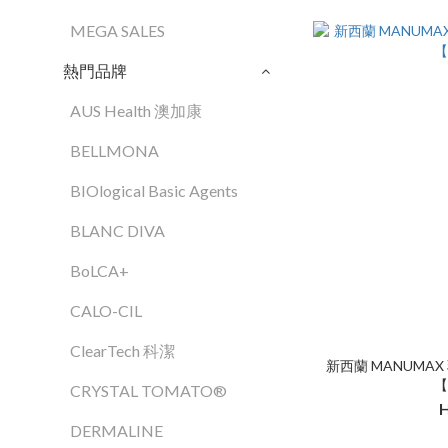
MEGA SALES
熱門品牌
AUS Health 澳加康
BELLMONA
BIOlogical Basic Agents
BLANC DIVA
BoLCA+
CALO-CIL
ClearTech 科潔
新西蘭 MANUMAX
【
CRYSTAL TOMATO®
DERMALINE