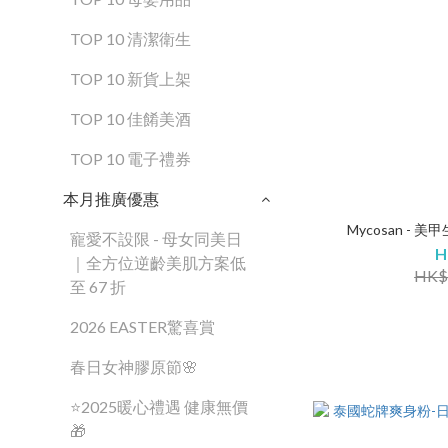
TOP 10 清潔衛生
TOP 10 新貨上架
TOP 10 佳餚美酒
TOP 10 電子禮券
本月推廣優惠
Mycosan - 美甲
寵愛不設限 - 母女同美日
H
｜全方位逆齡美肌方案低
HK$
至 67 折
2026 EASTER驚喜賞
春日女神膠原節🌸
⭐2025暖心禮遇 健康無價
🎁