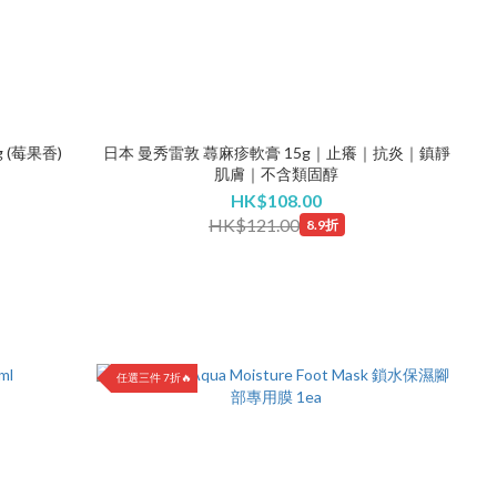
 (莓果香)
日本 曼秀雷敦 蕁麻疹軟膏 15g｜止癢｜抗炎｜鎮靜
肌膚｜不含類固醇
HK$108.00
HK$121.00
8.9折
任選三件 7折🔥