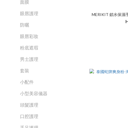
面膜
眼唇護理
MERIKIT 鎖水保濕手腳
防曬
眼唇彩妝
粉底遮瑕
男士護理
套裝
小配件
小型美容儀器
頭髮護理
口腔護理
手足護理