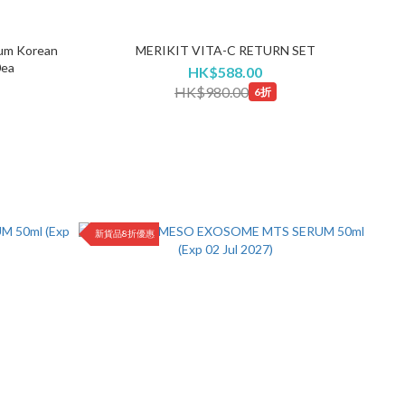
um Korean
MERIKIT VITA-C RETURN SET
0ea
HK$588.00
HK$980.00
6折
新貨品8折優惠