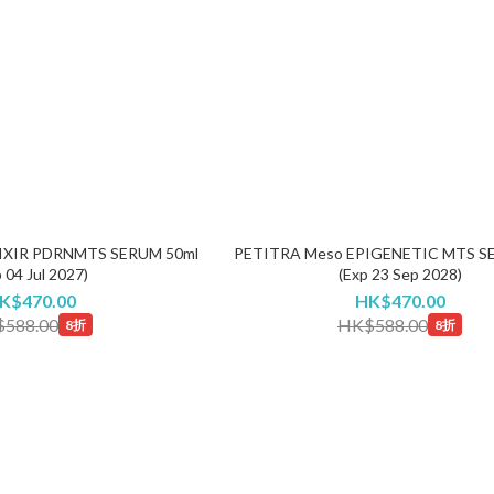
IXIR PDRNMTS SERUM 50ml
PETITRA Meso EPIGENETIC MTS S
 04 Jul 2027)
(Exp 23 Sep 2028)
K$470.00
HK$470.00
588.00
HK$588.00
8折
8折