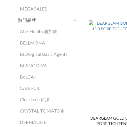
MEGA SALES
熱門品牌
AUS Health 澳加康
BELLMONA
BIOlogical Basic Agents
BLANC DIVA
BoLCA+
CALO-CIL
ClearTech 科潔
CRYSTAL TOMATO®
DEARGLAM GOLD C
DERMALINE
PORE TIGHTENI