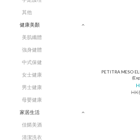
其他
健康美顏
美肌纖體
強身健體
中式保健
PETITRA MESO EL
女士健康
(Exp
H
男士健康
HK$
母嬰健康
家居生活
佳餚美酒
清潔洗衣