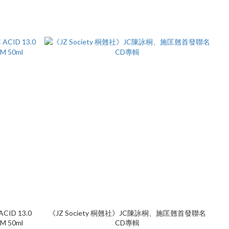
CID 13.0
《JZ Society 桐翹社》JC陳詠桐、施匡翹首發聯名
M 50ml
CD專輯