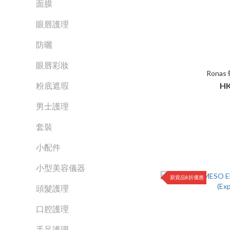
面膜
眼唇護理
防曬
眼唇彩妝
Rona
HK
粉底遮瑕
男士護理
套裝
小配件
小型美容儀器
新貨品8折優惠
頭髮護理
口腔護理
手足護理