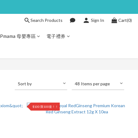
Search Products
Sign In
Cart(0)
JPmama 母嬰專區
電子禮券
Sort by
48 Items per page
$100 限100套！！