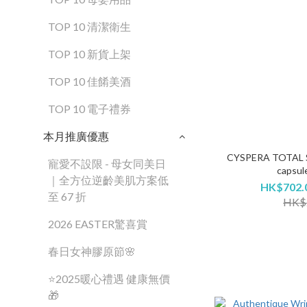
TOP 10 清潔衛生
TOP 10 新貨上架
TOP 10 佳餚美酒
TOP 10 電子禮券
本月推廣優惠
CYSPERA TOTA
寵愛不設限 - 母女同美日
capsul
｜全方位逆齡美肌方案低
HK$702.0
至 67 折
HK$2
2026 EASTER驚喜賞
春日女神膠原節🌸
⭐2025暖心禮遇 健康無價
🎁