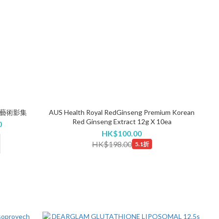
 慈善藝術影集
AUS Health Royal RedGinseng Premium Korean
Red Ginseng Extract 12g X 10ea
0
HK$100.00
HK$198.00
5.1折