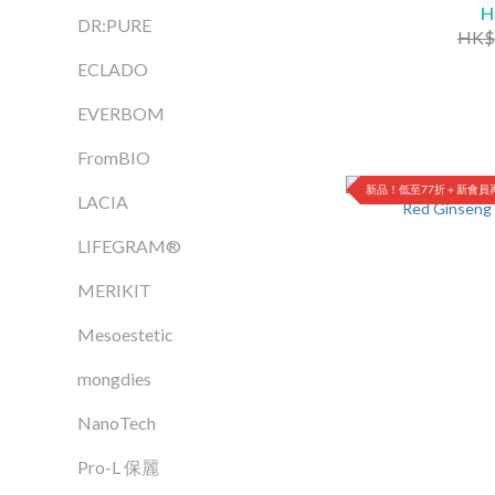
H
DR:PURE
HK$
ECLADO
EVERBOM
FromBIO
新品！低至77折＋新會員再
LACIA
LIFEGRAM®
MERIKIT
Mesoestetic
mongdies
NanoTech
Pro-L 保麗