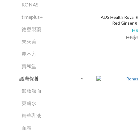
RONAS
timeplus+
AUS Health Royal 
Red Ginseng 
德譽製藥
HK
HK$1
未來美
農本方
寶和堂
護膚保養
卸妝潔面
爽膚水
精華乳液
面霜