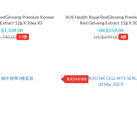
RedGinseng Premium Korean
AUS Health Royal RedGinseng Premi
Extract 12g X 30ea X3
Red Ginseng Extract 12g X 3
$1,339.00
HK$559.00
,740.00
HK$699.00
7.7折
8折
新貨品8折優惠