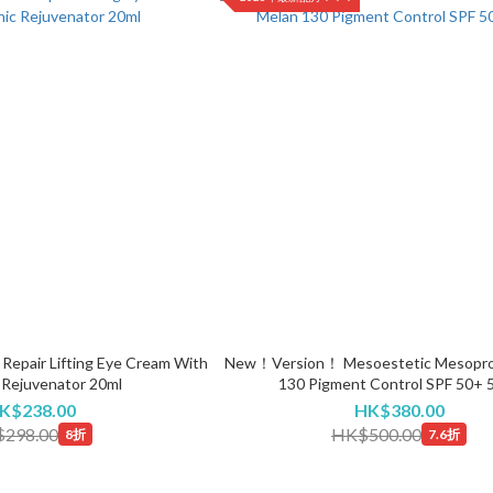
Repair Lifting Eye Cream With
New！Version！ Mesoestetic Mesopro
 Rejuvenator 20ml
130 Pigment Control SPF 50+ 
K$238.00
HK$380.00
298.00
HK$500.00
8折
7.6折