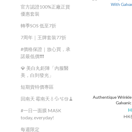
官方認證100%正廠正貨
優惠套裝
轉季SOS 低至7折
7周年｜王牌套裝77折
#價格保證｜放心買，承
諾最低價❗❗❗
💎 美白丸鉅陣「內服醫
美，白到發光」
短期貨特價專區
Authentique Wrinkle 
回南天 霉南天💧💦🫧🪣🧹
Galvanic
H
#一日一面膜 MASK
HK$
today, everyday!
每週限定