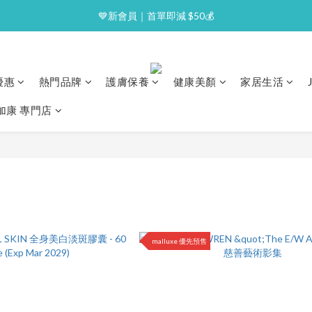
⭐逢星期一malluxe day｜7%購物金回贈
💙新會員｜首單即減 $50💰
⭐逢星期一malluxe day｜7%購物金回贈
優惠
熱門品牌
護膚保養
健康美顏
家居生活
澳加康 專門店
malluxe 優先預售