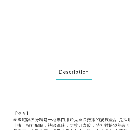
Description
【簡介】
泰國蛇牌爽身粉是一種專門用於兒童長熱痱的嬰孩產品,是採
止癢，提神醒腦，祛除異味，防蚊叮蟲咬，特別對於濕熱毒引