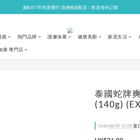
滿$397 即免運費📦 港澳極速配送｜歡迎海外訂購
⭐逢星期一malluxe day｜7%購物金回贈
💙新會員｜首單即減 $50💰
⭐逢星期一malluxe day｜7%購物金回贈
優惠
熱門品牌
護膚保養
健康美顏
家居生活
澳加康 專門店
泰國蛇牌爽
(140g) (
Until
08/09 15:00
夏日