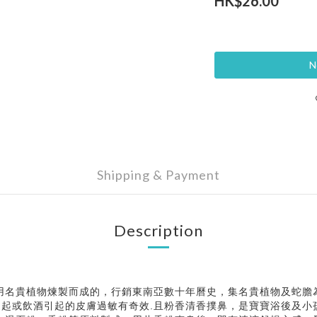
HK$26.00
N
Shipping & Payment
Description
用名貴植物煉製而成的，行銷東南亞數十年曆史，集名貴植物及蛇膽
起或飲酒引起的皮膚過敏有奇效.且粉香清香撲鼻，是寶寶浴後及小