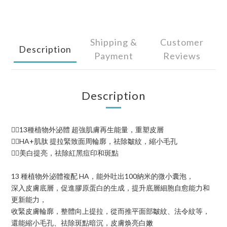
Shipping &
Customer
Description
Payment
Reviews
Description
👉🏻13種植物外泌體 超強肌膚再生能量，重塑皮層
👉🏻HA+肌肽 提拉緊致面周輪廓，祛除皺紋，縮小毛孔
👉🏻美白提亮，祛除紅黑痘印和斑點
13 種植物外泌體複配 HA，能外吐出100納米的微小囊泡，
深入皮膚底層，促進膠原蛋白的生成，提升底層細胞自愈能力和
更新能力，
收緊皮膚輪廓，整體向上提拉，從而推平面部皺紋、法令紋等，
還能縮小毛孔、祛除斑點暗沉，皮膚焕亮白嫩