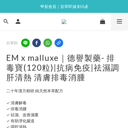
⭐逢星期一malluxe day｜7%購物金回贈
💙新會員｜首單即減 $50💰
⭐逢星期一malluxe day｜7%購物金回贈
分享到
EM x malluxe｜德譽製藥- 排
毒寶(120粒)|抗病免疫|祛濕調
肝清熱 清膚排毒消腫
二十年漢方精研 純天然本草配方
✓ 清膚解毒
✓ 排毒消腫
✓ 祛濕、改善濕重
✓ 有助淨化腸道
✓ 調肝清熱