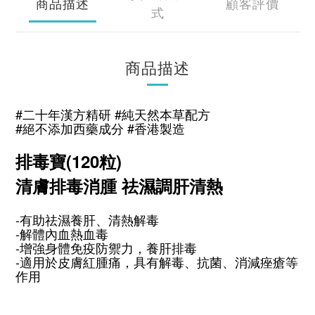
商品描述
顧客評價
式
商品描述
#二十年漢方精研 #純天然本草配方
#絕不添加西藥成分 #香港製造
排毒寶(120粒)
清膚排毒消腫 祛濕調肝清熱
-有助祛濕養肝、清熱解毒
-解體內血熱血毒
-增強身體免疫防禦力，養肝排毒
-適用於皮膚紅腫痛，具有解毒、抗菌、消減痤瘡等
作用