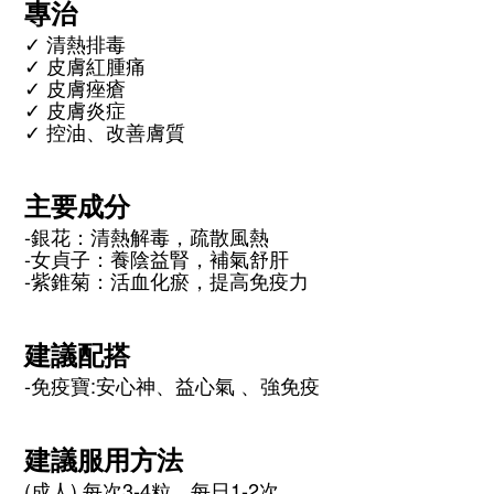
專治
✓ 清熱排毒
✓ 皮膚紅腫痛
✓ 皮膚痤瘡
✓ 皮膚炎症
✓ 控油、改善膚質
主要成分
-銀花：清熱解毒，疏散風熱
-女貞子：養陰益腎，補氣舒肝
-紫錐菊：活血化瘀，提高免疫力
建議配搭​
-免疫寶:安心神、益心氣 、強免疫
建議服用方法
(成人) 每次3-4粒，每日1-2次。