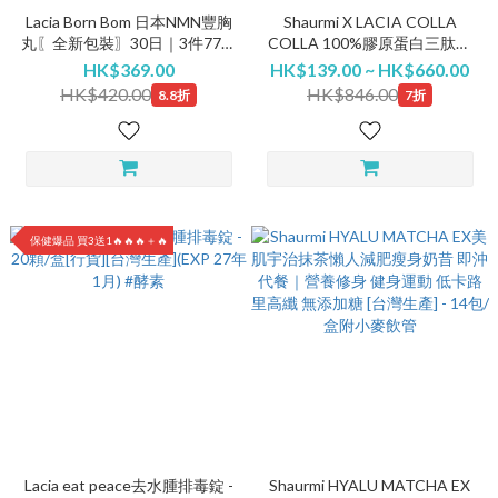
Lacia Born Bom 日本NMN豐胸
Shaurmi X LACIA COLLA
丸〖全新包裝〗30日｜3件77折
COLLA 100%膠原蛋白三肽深
低至$323/@
海魚鱗2000Da小分子無色無嗅
HK$369.00
HK$139.00 ~ HK$660.00
純粉 (10包x5g) [行貨][日本製
HK$420.00
HK$846.00
8.8折
7折
造]
保健爆品 買3送1🔥🔥🔥＋🔥
Lacia eat peace去水腫排毒錠 -
Shaurmi HYALU MATCHA EX