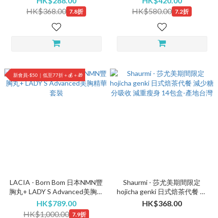
HK$288.00
HK$420.00
生產] - 14包/盒 附小麥飲管(短
HK$368.00
HK$580.00
7.8折
7.2折
日期注意EXP:26年4月)
新會員-$50｜低至77折＋💰＋🎁
LACIA - Born Bom 日本NMN豐
Shaurmi - 莎尤美期間限定
胸丸+ LADY S Advanced美胸精
hojicha genki 日式焙茶代餐 減
華 套裝
少糖分吸收 減重瘦身 14包盒-
HK$789.00
HK$368.00
產地台灣
HK$1,000.00
7.9折