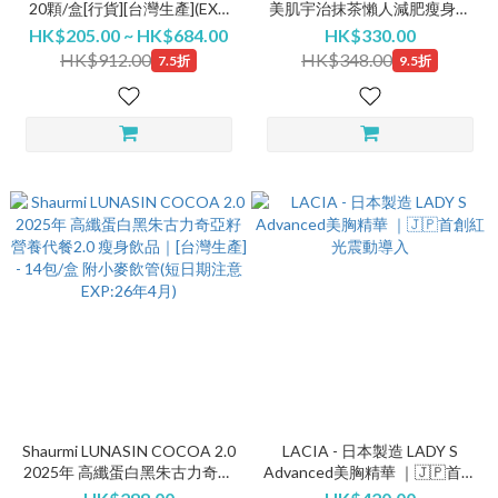
20顆/盒[行貨][台灣生產](EXP
美肌宇治抹茶懶人減肥瘦身奶
27年1月) #酵素
昔 即沖代餐｜營養修身 健身運
HK$205.00 ~ HK$684.00
HK$330.00
動 低卡路里高纖 無添加糖 [台
HK$912.00
HK$348.00
7.5折
9.5折
灣生產] - 14包/盒附小麥飲管
Shaurmi LUNASIN COCOA 2.0
LACIA - 日本製造 LADY S
2025年 高纖蛋白黑朱古力奇亞
Advanced美胸精華 ｜🇯🇵首創
籽營養代餐2.0 瘦身飲品｜[台灣
紅光震動導入