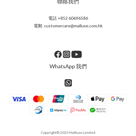
聯絡我們
電話 +852 60696586
電郵 customercare@malluxe.com.hk
WhatsApp 我們
Copyright© 2025 Malluxe Limited