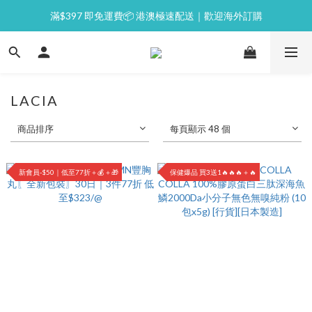
滿$397 即免運費📦 港澳極速配送｜歡迎海外訂購
⭐逢星期一malluxe day｜7%購物金回贈
💙新會員｜首單即減 $50💰
⭐逢星期一malluxe day｜7%購物金回贈
LACIA
商品排序
每頁顯示 48 個
新會員-$50｜低至77折＋💰＋🎁
保健爆品 買3送1🔥🔥🔥＋🔥