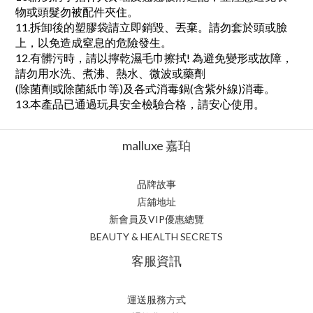
物或頭髮勿被配件夾住。
11.拆卸後的塑膠袋請立即銷毀、丟棄。請勿套於頭或臉
上，以免造成窒息的危險發生。
12.有髒污時，請以擰乾濕毛巾擦拭! 為避免變形或故障，
請勿用水洗、煮沸、熱水、微波或藥劑
(除菌劑或除菌紙巾等)及各式消毒鍋(含紫外線)消毒。
13.本產品已通過玩具安全檢驗合格，請安心使用。
malluxe 嘉珀
品牌故事
店舖地址
新會員及VIP優惠總覽
BEAUTY & HEALTH SECRETS
客服資訊
運送服務方式