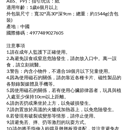
ABS、PP)；指引玩法：紙
適用年齡：1歲6個月以上
外包裝尺寸：寬32*高30*深9cm；總重：約1544g(含包
裝)
產地：中國
國際條碼：4977489027605
注意事項
1.請在成年人監護下正確使用。
2.為避免誤食或窒息危險發生，請勿放入口中。萬一誤
食，請立刻就醫。
3.警告：內含小物件，不適合18個月以下兒童使用。
4.因為使用磁石的關係，請勿靠近各種卡片、磁性製品的
各類錄製媒體及手機等。
5.因使用磁石的關係，若有使用心臟節律器者，玩具與植
入處至少保持10cm以上距離。
6.請勿丟扔或乘坐於上方，以免破損發生。
7.請勿置放於高溫的火爐或加熱器上，以免危險發生。
8.若發現有破裂或變形等情形，請停止使用。
9.請避免丟、摔、扔等激烈的玩耍方式。
10.請勿將手指伸入鈴噹及翹翹板滑道配，並注意避免衣