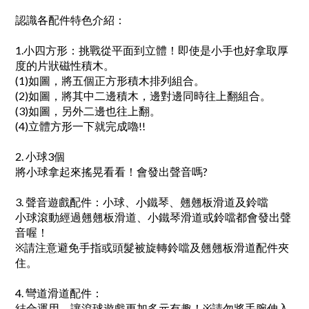
認識各配件特色介紹：
1.小四方形：挑戰從平面到立體！即使是小手也好拿取厚
度的片狀磁性積木。
(1)如圖，將五個正方形積木排列組合。
(2)如圖，將其中二邊積木，邊對邊同時往上翻組合。
(3)如圖，另外二邊也往上翻。
(4)立體方形一下就完成嚕!!
2. 小球3個
將小球拿起來搖晃看看！會發出聲音嗎?
3. 聲音遊戲配件：小球、小鐵琴、翹翹板滑道及鈴噹
小球滾動經過翹翹板滑道、小鐵琴滑道或鈴噹都會發出聲
音喔！
※請注意避免手指或頭髮被旋轉鈴噹及翹翹板滑道配件夾
住。
4. 彎道滑道配件：
結合運用，讓滾球遊戲更加多元有趣！※請勿將手腕伸入