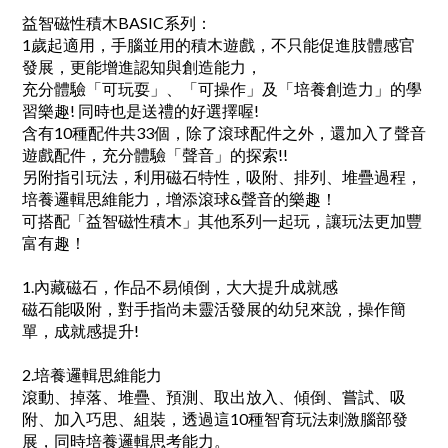
益智磁性積木BASIC系列：
1歲起適用，手腦並用的積木遊戲，不只能促進肢體感官
發展，更能增進認知與創造能力，
充分體驗「可玩耍」、「可操作」及「培養創造力」的學
習樂趣! 同時也是送禮的好選擇喔!
含有10種配件共33個，除了滾球配件之外，還加入了聲音
遊戲配件，充分體驗「聲音」的探索!!
另附指引玩法，利用磁石特性，吸附、排列、堆疊過程，
培養邏輯思維能力，增添滾球&聲音的樂趣！
可搭配「益智磁性積木」其他系列一起玩，讓玩法更加豐
富有趣！
1.內藏磁石，作品不易傾倒，大大提升成就感
磁石能吸附，對手指尚未靈活發展的幼兒來說，操作簡
單，成就感提升!
2.培養邏輯思維能力
滾動、掉落、堆疊、預測、取出放入、傾倒、嘗試、吸
附、加入巧思、組裝，透過這10種智育玩法刺激腦部發
展，同時培養邏輯思考能力。