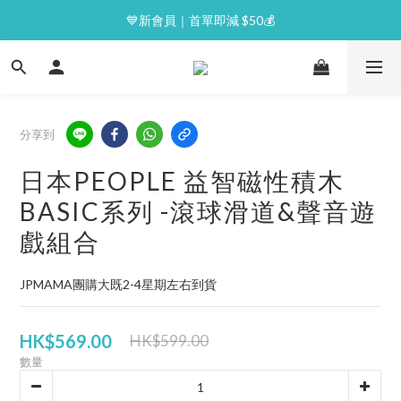
⭐逢星期一malluxe day｜7%購物金回贈
💙新會員｜首單即減 $50💰
⭐逢星期一malluxe day｜7%購物金回贈
分享到
日本PEOPLE 益智磁性積木
BASIC系列 -滾球滑道&聲音遊
戲組合
JPMAMA團購大既2-4星期左右到貨
HK$569.00
HK$599.00
數量