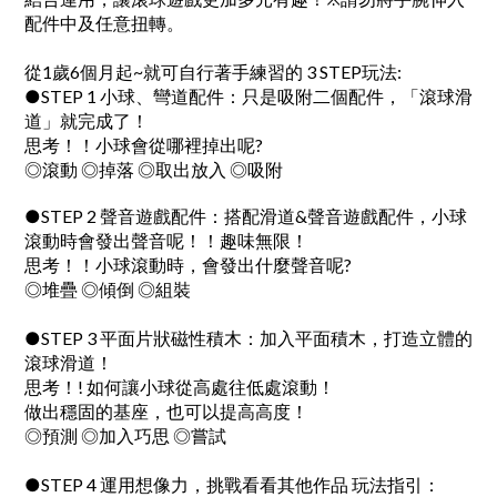
配件中及任意扭轉。
從1歲6個月起~就可自行著手練習的 3 STEP玩法:
●STEP 1 小球、彎道配件：只是吸附二個配件，「滾球滑
道」就完成了！
思考！！小球會從哪裡掉出呢?
◎滾動 ◎掉落 ◎取出放入 ◎吸附
●STEP 2 聲音遊戲配件：搭配滑道&聲音遊戲配件，小球
滾動時會發出聲音呢！！趣味無限！
思考！！小球滾動時，會發出什麼聲音呢?
◎堆疊 ◎傾倒 ◎組裝
●STEP 3 平面片狀磁性積木：加入平面積木，打造立體的
滾球滑道！
思考！! 如何讓小球從高處往低處滾動！
做出穩固的基座，也可以提高高度！
◎預測 ◎加入巧思 ◎嘗試
●STEP 4 運用想像力，挑戰看看其他作品 玩法指引：