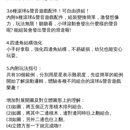
3.6種滾球&聲音遊戲配件！可自由拼組！
內附6種滾球&聲音遊戲配件，組裝變換簡單，激發想像
力，玩法無限！聽聽看，小球滾動會發出什麼樣的聲音
呢? 能組裝會發出聲音的滑道喔!
4.四邊角結構強化
小手好拿取，強化四邊角結構，不易破損，幼兒也能安心
玩耍。
5.內附玩法指引：
共有10個範例，分別用星星表示難易度，先從簡單的範例
開始了解滾動邏輯，體驗各種不同組合的滾球&聲音遊戲
樂趣！
增加對展開圖及對立體圖形上的理解：
(1)如圖，將五個正方形積木排列組合。
(2)如圖，將其中二邊積木，邊對邊同時往上翻組合。
(3)如圖，另外二邊也往上翻。
(4)立體方形一下就完成嚕!!