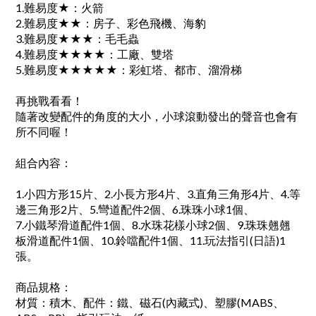
1.難易度★：火箭
2.難易度★★：房子、彩色飛機、海豹
3.難易度★★★：毛毛蟲
4.難易度★★★★：工廠、雙塔
5.難易度★★★★★：彩虹塔、都市、溜滑梯
再挑戰看看！
隨著改變配件的角度的大小，小球滾動發出的聲音也會有
所不同喔！
組合內容：
1.小四方形15片、2.小長方形4片、3.直角三角形4片、4.等
邊三角形2片、5.彎道配件2個、6.珠珠小球1個、
7.小鐵琴滑道配件1個、8.水珠花樣小球2個、9.珠珠翹翹
板滑道配件1個、10.鈴噹配件1個、11.玩法指引(日語)1
張。
商品規格：
材質：積木、配件：鐵、磁石(內藏式)、塑膠(MABS、