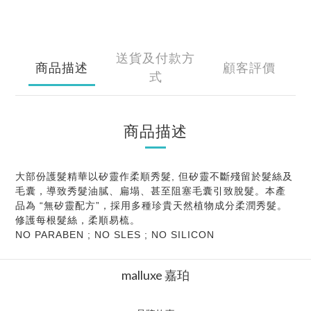
送貨及付款方
商品描述
顧客評價
式
商品描述
大部份護髮精華以矽靈作柔順秀髮, 但矽靈不斷殘留於髮絲及
毛囊，導致秀髮油膩、扁塌、甚至阻塞毛囊引致脫髮。本產
品為 “無矽靈配方”，採用多種珍貴天然植物成分柔潤秀髮。
修護每根髮絲，柔順易梳。
NO PARABEN ; NO SLES ; NO SILICON
malluxe 嘉珀