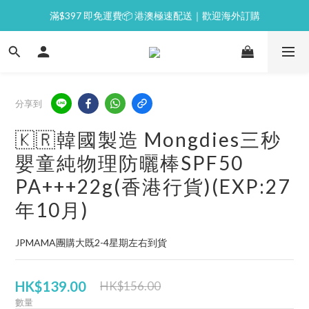
滿$397 即免運費📦 港澳極速配送｜歡迎海外訂購
⭐逢星期一malluxe day｜7%購物金回贈
💙新會員｜首單即減 $50💰
⭐逢星期一malluxe day｜7%購物金回贈
分享到
🇰🇷韓國製造 Mongdies三秒
嬰童純物理防曬棒SPF50
PA+++22g(香港行貨)(EXP:27
年10月)
JPMAMA團購大既2-4星期左右到貨
HK$139.00
HK$156.00
數量