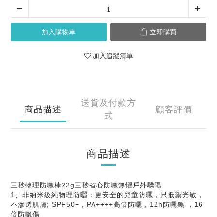
加入購物車
立即購買
加入追蹤清單
送貨及付款方
商品描述
顧客評價
式
商品描述
三秒物理防曬棒22g三秒省心防曬無懼戶外驕陽
1、非納米級純物理防曬：更安全的兒童防曬，只抵禦光敏，
不滲透肌膚; SPF50+，PA++++高倍防曬，12h防曬黑 ，16
倍防曬傷