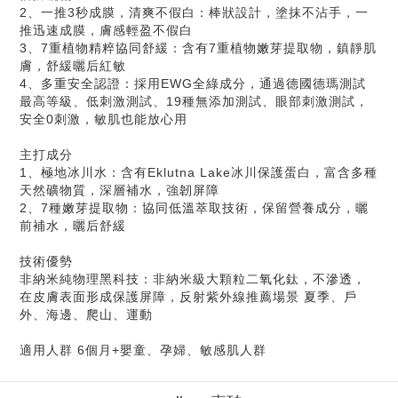
2、一推3秒成膜，清爽不假白：棒狀設計，塗抹不沾手，一
推迅速成膜，膚感輕盈不假白
3、7重植物精粹協同舒緩：含有7重植物嫩芽提取物，鎮靜肌
膚，舒緩曬后紅敏
4、多重安全認證：採用EWG全綠成分，通過德國德瑪測試
最高等級、低刺激測試、19種無添加測試、眼部刺激測試，
安全0刺激，敏肌也能放心用
主打成分
1、極地冰川水：含有Eklutna Lake冰川保護蛋白，富含多種
天然礦物質，深層補水，強韌屏障
2、7種嫩芽提取物：協同低溫萃取技術，保留營養成分，曬
前補水，曬后舒緩
技術優勢
非納米純物理黑科技：非納米級大顆粒二氧化鈦，不滲透，
在皮膚表面形成保護屏障，反射紫外線推薦場景 夏季、戶
外、海邊、爬山、運動
適用人群 6個月+嬰童、孕婦、敏感肌人群