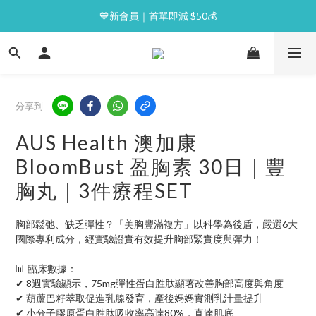
⭐逢星期一malluxe day｜7%購物金回贈
💙新會員｜首單即減 $50💰
⭐逢星期一malluxe day｜7%購物金回贈
分享到
AUS Health 澳加康
BloomBust 盈胸素 30日｜豐
胸丸｜3件療程SET
胸部鬆弛、缺乏彈性？「美胸豐滿複方」以科學為後盾，嚴選6大
國際專利成分，經實驗證實有效提升胸部緊實度與彈力！
📊 臨床數據：
✔ 8週實驗顯示，75mg彈性蛋白胜肽顯著改善胸部高度與角度
✔ 葫蘆巴籽萃取促進乳腺發育，產後媽媽實測乳汁量提升
✔ 小分子膠原蛋白胜肽吸收率高達80%，直達肌底