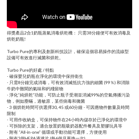
得獎產品2合1奶瓶蒸氣消毒烘乾機： 只需38分鐘便可有效消毒及
烘乾奶瓶!
Turbo Pure的專利及創新科技設計，確保這個容易操作的流線型
設備可有效進行滅菌和烘乾。
Turbo Pure的好處 / 特點
- 確保嬰兒奶瓶在淨化的環境中保持衛生
- 只需8分鐘完成消毒，可有效消滅抵抗力強的細菌 (99％) 和消除
牛奶中難聞的氣味和鈣殘留物
- 淨化“純烘乾”功能，可防止瓶子受潮並消滅99%的空氣傳播污染
物，例如塵蟎，過敏原，某些病毒和黴菌
- 3 個烘乾時間可供選擇30, 45 或60分鐘 - 可因應物件數量及時間
限制
- 可用作收納盒，可保持物件在24小時內儲存於已淨化的環境中
- 可拆除的支架，適合放置奶瓶吸奶器配件餐具及塑膠玩具等
- 附有 ”All-in-one” 循環或手動功能可選擇，方便使用
- 附有2個HEPA過濾片 (每6個月更換一次)