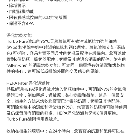
- 除垢警示
- 自動關機功能
- 附有觸感式按鈕的LCD控制版面
- 保證不含BPA
淨化烘乾功能
Turbo Pure噴出的95°C天然蒸氣可有效消滅抵抗力強的細菌
(99%) 和消除牛奶中難聞的氣味和鈣殘留物。蒸氣噴嘴支架 (深綠
色) 可拆除，容易方置不同尺寸的奶瓶及配件在設備內。您可以放
置到6個奶瓶，吸奶器配件，奶嘴及其他適合消毒的配件。附有的
”All-in-one” 的消毒烘乾功能，可於同一個環境有效清潔和烘乾物
件的核心，這可減低或排除外間的交叉感染的風險。
HEPA Filter 淨化過濾片
熱風經過HEPA淨化過濾片滲入奶瓶物件中，可消滅99%的空氣傳
播污染物，例如塵蟎，過敏原，某些病毒和黴菌。這是一個最安
全，衛生的方法來烘乾您寶寶已消毒的奶瓶，奶嘴及其他配件。
可消除空氣中的濕氣和污染物 (99%)。您寶寶的奶瓶便可隨時使用
及仍保留所有消毒的好處。HEPA淨化過濾片需每6個月更換。
Turbo Pure隨附備用過濾片。
收納在衛生的環境中：在24小時內，您寶寶的奶瓶和配件可以在