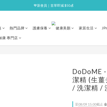
⭐逢星期一malluxe day｜7%購物金回贈
💙新會員｜首單即減 $50💰
⭐逢星期一malluxe day｜7%購物金回贈
惠
熱門品牌
護膚保養
健康美顏
家居生活
J
澳加康 專門店
DoDoME
潔精 (生薑
/ 洗潔精 /
至
08/09 15:00
截止
全