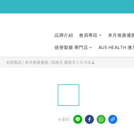
品牌介紹
會員專區
本月推廣優
德譽製藥 專門店
AUS HEALTH 
全部商品
/
本月推廣優惠
/
回南天 霉南天💧💦🫧🪣🧹
分享到