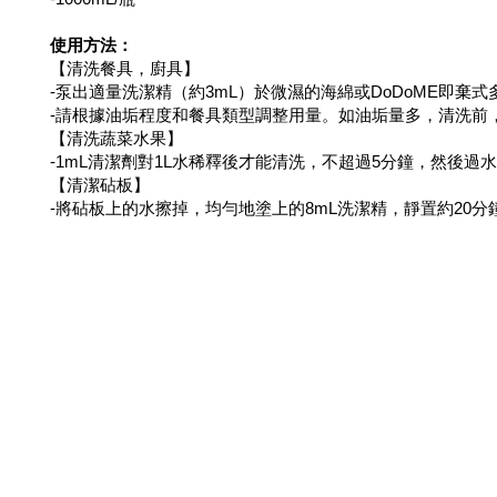
使用方法：
【清洗餐具，廚具】
-泵出適量洗潔精（約3mL）於微濕的海綿或DoDoME即棄
-請根據油垢程度和餐具類型調整用量。如油垢量多，清洗前
【清洗蔬菜水果】
-1mL清潔劑對1L水稀釋後才能清洗，不超過5分鐘，然後過
【清潔砧板】
-將砧板上的水擦掉，均勻地塗上的8mL洗潔精，靜置約20