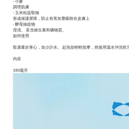
· 小麥
調理肌膚
· 玉米粒提取物
形成保護屏障，防止有害灰塵吸附在皮膚上
· 酵母抽提物
澄清。 富含維生素和礦物質。
如何使用
取適量於掌心，加少許水。 起泡並輕輕按摩，然後用溫水沖洗乾
內容
180毫升