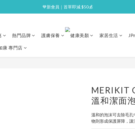
⭐逢星期一malluxe day｜7%購物金回贈
💙新會員｜首單即減 $50💰
⭐逢星期一malluxe day｜7%購物金回贈
惠
熱門品牌
護膚保養
健康美顏
家居生活
J
澳加康 專門店
MERIKIT G
溫和潔面泡沫
溫和的泡沫可去除毛孔
物則形成保護屏障，讓