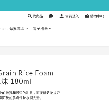
找商品
會員登入
購物車(0)
Pmama 母嬰專區
電子禮券
立即購買
rain Rice Foam
 180ml
中的雜質和殘留的彩妝，而發酵穀物提取
潔面後的肌膚保持水潤光滑。