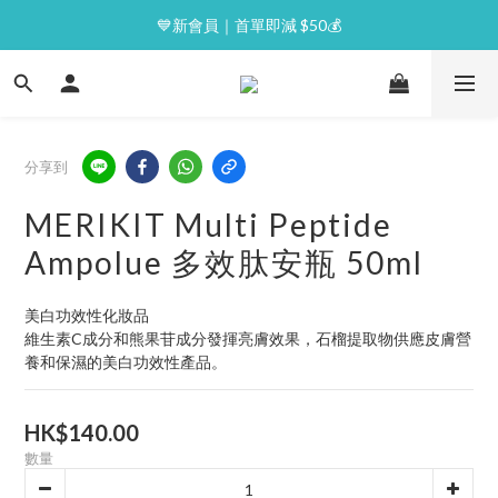
⭐逢星期一malluxe day｜7%購物金回贈
💙新會員｜首單即減 $50💰
⭐逢星期一malluxe day｜7%購物金回贈
分享到
MERIKIT Multi Peptide
Ampolue 多效肽安瓶 50ml
美白功效性化妝品
維生素C成分和熊果苷成分發揮亮膚效果，石榴提取物供應皮膚營
養和保濕的美白功效性產品。
HK$140.00
數量