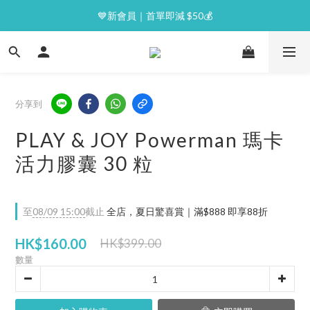
⭐逢星期一malluxe day｜7%購物金回贈
💙新會員｜首單即減 $50💰
⭐逢星期一malluxe day｜7%購物金回贈
分享到
PLAY & JOY Powerman 瑪卡
活力膠囊 30 粒
至
08/09 15:00
截止
全店，夏日驚喜賞｜滿$888 即享88折
HK$160.00
HK$399.00
數量