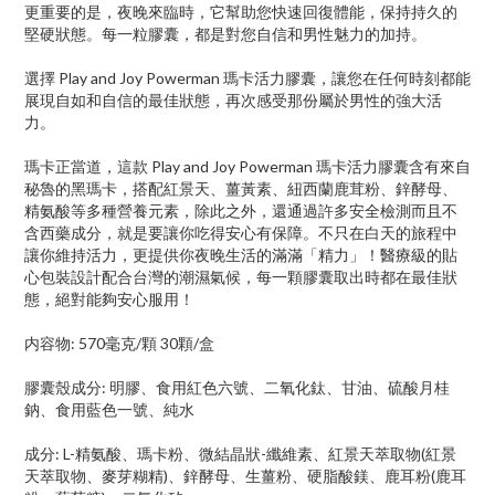
更重要的是，夜晚來臨時，它幫助您快速回復體能，保持持久的
堅硬狀態。每一粒膠囊，都是對您自信和男性魅力的加持。
選擇 Play and Joy Powerman 瑪卡活力膠囊，讓您在任何時刻都能
展現自如和自信的最佳狀態，再次感受那份屬於男性的強大活
力。
瑪卡正當道，這款 Play and Joy Powerman 瑪卡活力膠囊含有來自
秘魯的黑瑪卡，搭配紅景天、薑黃素、紐西蘭鹿茸粉、鋅酵母、
精氨酸等多種營養元素，除此之外，還通過許多安全檢測而且不
含西藥成分，就是要讓你吃得安心有保障。不只在白天的旅程中
讓你維持活力，更提供你夜晚生活的滿滿「精力」！醫療級的貼
心包裝設計配合台灣的潮濕氣候，每一顆膠囊取出時都在最佳狀
態，絕對能夠安心服用！
内容物: 570毫克/顆 30顆/盒
膠囊殼成分: 明膠、食用紅色六號、二氧化鈦、甘油、硫酸月桂
鈉、食用藍色一號、純水
成分: L-精氨酸、瑪卡粉、微結晶狀-纖維素、紅景天萃取物(紅景
天萃取物、麥芽糊精)、鋅酵母、生薑粉、硬脂酸鎂、鹿耳粉(鹿耳