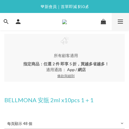
⭐逢星期一malluxe day｜7%購物金回贈
💙新會員｜首單即減 $50💰
⭐逢星期一malluxe day｜7%購物金回贈
所有顧客適用
指定商品：任選 2 件 即享 5 折，買越多省越多！
適用通路：
App
/
網店
條款與細則
BELLMONA 安瓿 2ml x10pcs 1＋1
每頁顯示 48 個