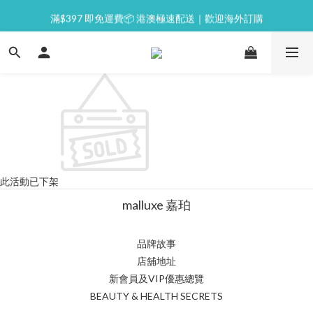
⭐逢星期一malluxe day｜7%購物金回贈
滿$397 即免運費📦 港澳極速配送｜歡迎海外訂購
💙新會員｜首單即減 $50💰
⭐逢星期一malluxe day｜7%購物金回贈
此活動已下架
malluxe 嘉珀
品牌故事
店舖地址
新會員及VIP優惠總覽
BEAUTY & HEALTH SECRETS