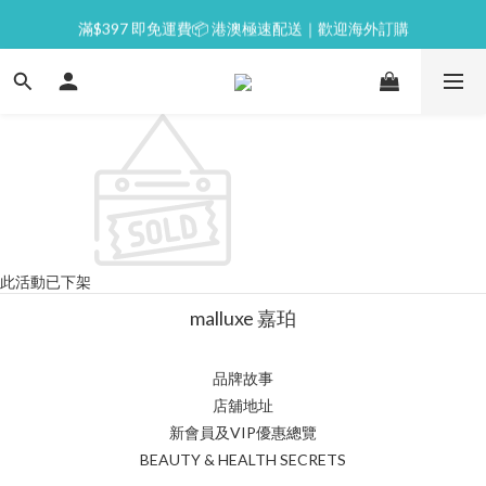
⭐逢星期一malluxe day｜7%購物金回贈
滿$397 即免運費📦 港澳極速配送｜歡迎海外訂購
💙新會員｜首單即減 $50💰
⭐逢星期一malluxe day｜7%購物金回贈
此活動已下架
malluxe 嘉珀
品牌故事
店舖地址
新會員及VIP優惠總覽
BEAUTY & HEALTH SECRETS