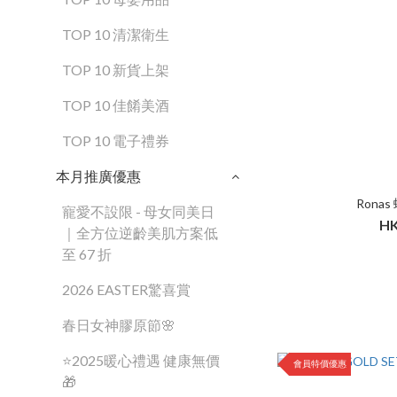
TOP 10 清潔衛生
TOP 10 新貨上架
TOP 10 佳餚美酒
TOP 10 電子禮券
本月推廣優惠
Rona
寵愛不設限 - 母女同美日
HK
｜全方位逆齡美肌方案低
至 67 折
2026 EASTER驚喜賞
春日女神膠原節🌸
⭐2025暖心禮遇 健康無價
會員特價優惠
🎁