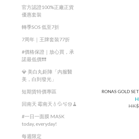
官方認證100%正廠正貨
優惠套裝
轉季SOS 低至7折
7周年｜王牌套裝77折
#價格保證｜放心買，承
諾最低價❗❗❗
💎 美白丸鉅陣「內服醫
美，白到發光」
短期貨特價專區
RONAS GOLD SE
H
回南天 霉南天💧💦🫧🪣🧹
HK$
#一日一面膜 MASK
today, everyday!
每週限定