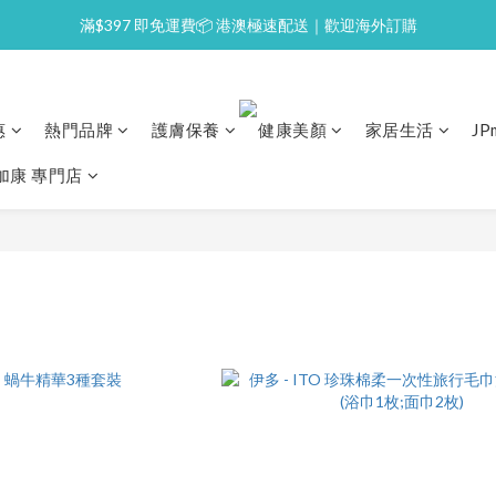
滿$397 即免運費📦 港澳極速配送｜歡迎海外訂購
⭐逢星期一malluxe day｜7%購物金回贈
💙新會員｜首單即減 $50💰
⭐逢星期一malluxe day｜7%購物金回贈
惠
熱門品牌
護膚保養
健康美顏
家居生活
J
澳加康 專門店