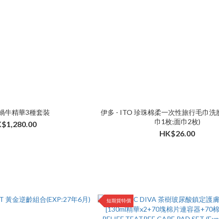
s 蝸牛精華3種套裝
伊多 - ITO 珍珠棉柔一次性旅行毛巾洗
巾1枚;面巾2枚)
$1,280.00
HK$26.00
短期貨特價