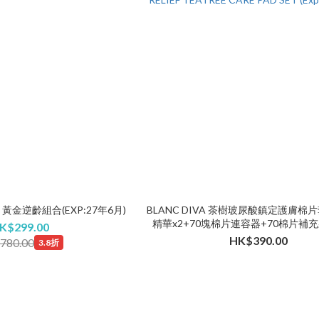
T 黃金逆齡組合(EXP:27年6月)
BLANC DIVA 茶樹玻尿酸鎮定護膚棉片套
精華x2+70塊棉片連容器+70棉片補充裝]
K$299.00
TEATREE CARE PAD SET (Exp May
HK$390.00
780.00
3.8折