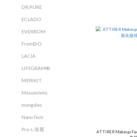
DR:PURE
ECLADO
EVERBOM
FromBIO
LACIA
LIFEGRAM®
MERIKIT
Mesoestetic
mongdies
NanoTech
Pro-L 保麗
ATTIRER Makeup F