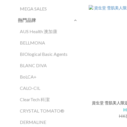
MEGA SALES
熱門品牌
AUS Health 澳加康
BELLMONA
BIOlogical Basic Agents
BLANC DIVA
BoLCA+
CALO-CIL
ClearTech 科潔
資生堂 雪肌美人限定
H
CRYSTAL TOMATO®
HK$
DERMALINE