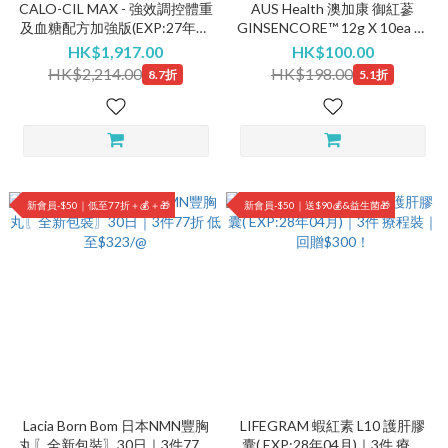
CALO-CIL MAX - 強效調控體重
AUS Health 澳加康 御紅蔘
及血糖配方加強版(EXP:27年12
GINSENCORE™ 12g X 10ea 體
月)｜3件套裝｜ 回$300COINS
驗包｜$100 限100套！
HK$1,917.00
HK$100.00
｜全新加強版｜功效激增 30%
HK$2,214.00
HK$198.00
8.7折
5.1折
新會員-$50｜低至77折＋💰＋🎁
新會員-$50｜送$90💰&益生菌🎁
Lacia Born Bom 日本NMN豐胸
LIFEGRAM 蝦紅素 L10 護肝膠
丸〖全新包裝〗30日｜3件77折
囊( EXP:28年04月)｜3件 療程