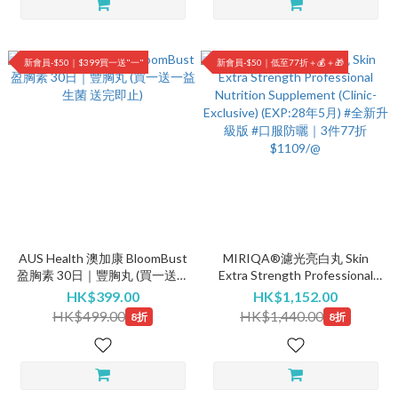
新會員-$50｜$399買一送"一"
新會員-$50｜低至77折＋💰＋🎁
AUS Health 澳加康 BloomBust
MIRIQA®濾光亮白丸 Skin
盈胸素 30日｜豐胸丸 (買一送一
Extra Strength Professional
益生菌 送完即止)
Nutrition Supplement (Clinic-
HK$399.00
HK$1,152.00
Exclusive) (EXP:28年5月) #全新
HK$499.00
HK$1,440.00
8折
8折
升級版 #口服防曬｜3件77折
$1109/@