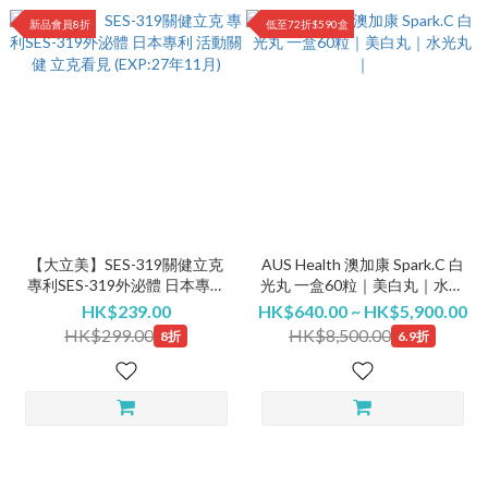
新品會員8折
低至72折$590盒
【大立美】SES-319關健立克
AUS Health 澳加康 Spark.C 白
專利SES-319外泌體 日本專利
光丸 一盒60粒｜美白丸｜水光
活動關健 立克看見 (EXP:27年
丸｜
HK$239.00
HK$640.00 ~ HK$5,900.00
11月)
HK$299.00
HK$8,500.00
8折
6.9折