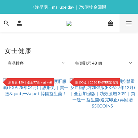
⭐逢星期一malluxe day｜7%購物金回贈
⭐逢星期一malluxe day｜7%購物金回贈
滿$397 即免運費📦 港澳極速配送｜歡迎海外訂購
💙新會員｜首單即減 $50💰
⭐逢星期一malluxe day｜7%購物金回贈
女士健康
商品排序
每頁顯示 48 個
新會員-$50｜低至77折＋💰＋🎁
限100盒｜2026 EASTER驚喜賞