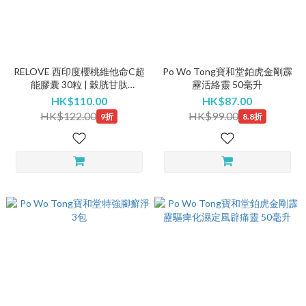
RELOVE 西印度櫻桃維他命C超
Po Wo Tong寶和堂鉑虎金剛霹
能膠囊 30粒 | 穀胱甘肽
靂活絡靈 50毫升
(EXP:27年5月)
HK$110.00
HK$87.00
HK$122.00
HK$99.00
9折
8.8折