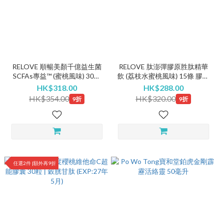
RELOVE 順暢美顏千億益生菌
RELOVE 肽澎彈膠原胜肽精華
SCFAs專益™ (蜜桃風味) 30條
飲 (荔枝水蜜桃風味) 15條 膠原
(EXP:27年6月)
蛋白 (EXP:27年12月)
HK$318.00
HK$288.00
HK$354.00
HK$320.00
9折
9折
任選2件 |額外再9折