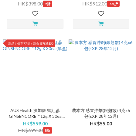
蛋白粉｜低至$306/@
HK$398.00
HK$912.00
9折
7.5折
新品！低至77折＋新會員再減$50
AUS Health 澳加康 御紅蔘
農本方 感冒沖劑(銀翹散) 4克x6
GINSENCORE™ 12g X 30ea
包(EXP:28年12月)
(單盒)
HK$559.00
HK$55.00
HK$699.00
8折