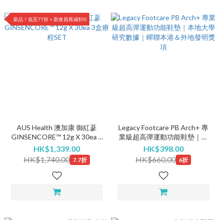
新品！低至77折＋新會員再減$50
AUS Health 澳加康 御紅蔘
Legacy Footcare PB Arch+ 專
GINSENCORE™ 12g X 30ea 3
業級超高彈運動功能鞋墊｜本
盒療程SET
地大學研究數據｜蟬聯本港＆
HK$1,339.00
HK$398.00
外地發明獎項
HK$1,740.00
HK$660.00
7.7折
6折