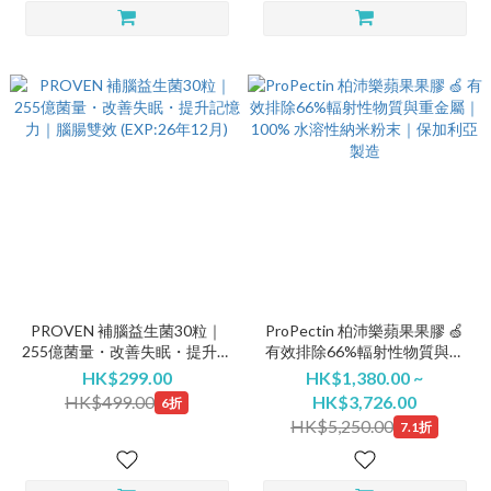
PROVEN 補腦益生菌30粒｜
ProPectin 柏沛樂蘋果果膠 🍏
255億菌量・改善失眠・提升記
有效排除66%輻射性物質與重
憶力｜腦腸雙效 (EXP:26年12
金屬｜100% 水溶性納米粉末｜
HK$299.00
HK$1,380.00 ~
月)
保加利亞製造
HK$499.00
HK$3,726.00
6折
HK$5,250.00
7.1折