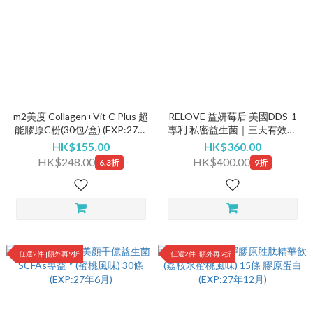
m2美度 Collagen+Vit C Plus 超
RELOVE 益妍莓后 美國DDS-1
能膠原C粉(30包/盒) (EXP:27年
專利 私密益生菌｜三天有效改
2月)
善 30粒(EXP:27年6月)
HK$155.00
HK$360.00
HK$248.00
HK$400.00
6.3折
9折
任選2件 |額外再9折
任選2件 |額外再9折