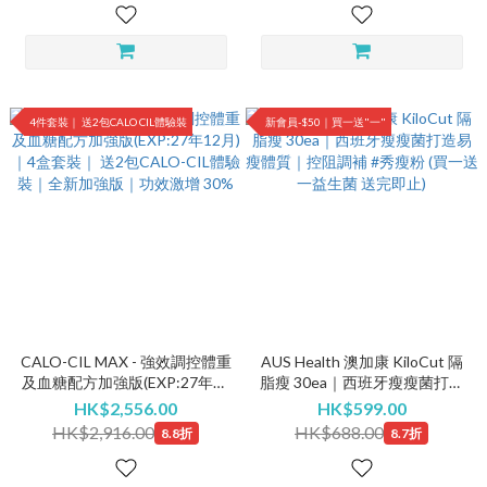
4件套裝｜ 送2包CALO CIL體驗裝
新會員-$50｜買一送"一"
CALO-CIL MAX - 強效調控體重
AUS Health 澳加康 KiloCut 隔
及血糖配方加強版(EXP:27年12
脂瘦 30ea｜西班牙瘦瘦菌打造
月)｜4盒套裝｜ 送2包CALO-
易瘦體質｜控阻調補 #秀瘦粉
HK$2,556.00
HK$599.00
CIL體驗裝｜全新加強版｜功效
(買一送一益生菌 送完即止)
HK$2,916.00
HK$688.00
8.8折
8.7折
激增 30%