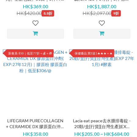
低至$323/@
裝｜回贈$300！
HK$369.00
HK$1,887.00
HK$420.00
HK$2,097.00
8.8折
9折
新會員-$50｜低至77折＋💰＋🎁
保健爆品 買3送1🔥🔥🔥＋🔥
LIFEGRAM PURECOLLAGEN
Lacia eat peace去水腫排毒錠 -
+ CERAMIDE DX 膠原蛋白沖劑
20顆/盒[行貨][台灣生產](EXP
( EXP:27年12月)｜膠原粉 膠原
27年1月) #酵素
HK$358.00
HK$205.00 ~ HK$684.00