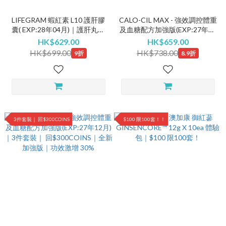
LIFEGRAM 蝦紅素 L10 護肝膠
CALO-CIL MAX - 強效調控體重
囊( EXP:28年04月)｜護肝丸｜
及血糖配方加強版(EXP:27年12
買一送"一"韓國益生菌！
月)｜全新加強版｜功效激增
HK$629.00
HK$659.00
30%｜買一送一 益生菌(送完即
HK$699.00
HK$738.00
9折
8.9折
止) 再回贈$50COINS
3件套裝｜ 回$300COINS
$100 限100套！！