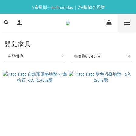
⭐逢星期一malluxe day｜7%購物金回贈
⭐逢星期一malluxe day｜7%購物金回贈
滿$397 即免運費📦 港澳極速配送｜歡迎海外訂購
💙新會員｜首單即減 $50💰
嬰兒家具
⭐逢星期一malluxe day｜7%購物金回贈
商品排序
每頁顯示 48 個