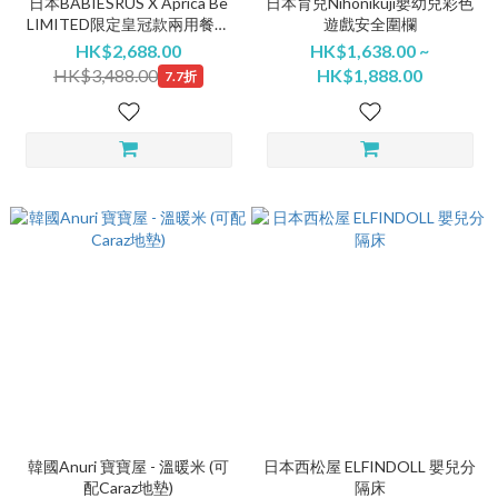
日本BABIESRUS X Aprica Be
日本育兒Nihonikuji嬰幼兒彩色
LIMITED限定皇冠款兩用餐搖
遊戲安全圍欄
椅
HK$2,688.00
HK$1,638.00 ~
HK$3,488.00
HK$1,888.00
7.7折
韓國Anuri 寶寶屋 - 溫暖米 (可
日本西松屋 ELFINDOLL 嬰兒分
配Caraz地墊)
隔床