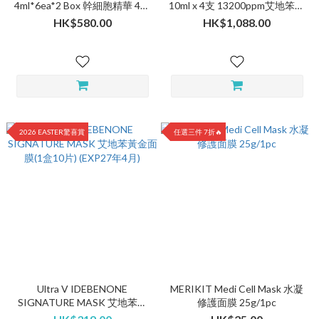
4ml*6ea*2 Box 幹細胞精華 4ml
10ml x 4支 13200ppm艾地笨活
12支 (Exp Jan 29)
性成分 (EXP:27年8月)
HK$580.00
HK$1,088.00
2026 EASTER驚喜賞
任選三件 7折🔥
Ultra V IDEBENONE
MERIKIT Medi Cell Mask 水凝
SIGNATURE MASK 艾地苯黃
修護面膜 25g/1pc
金面膜(1盒10片) (EXP27年4月)