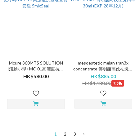
Mcure 360MTS SOLUTION
mesoestetic melan tran3x
[滾動小球+MC-01高濃度抗衰
concentrate 傳明酸高效祛斑精
老營養安瓿 5mlx5ea]
華 30ml (EXP:28年12月)
HK$580.00
HK$885.00
HK$1,180.00
7.5折
1
2
3