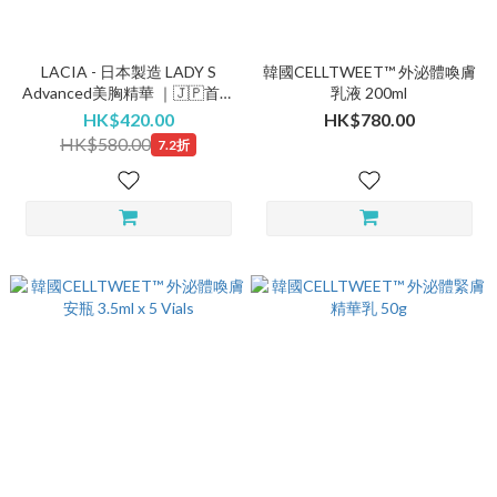
LACIA - 日本製造 LADY S
韓國CELLTWEET™ 外泌體喚膚
Advanced美胸精華 ｜🇯🇵首創
乳液 200ml
紅光震動導入
HK$420.00
HK$780.00
HK$580.00
7.2折